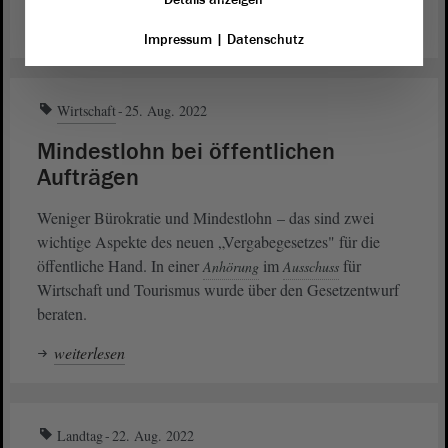
weiterlesen
Impressum
|
Datenschutz
Wirtschaft
25. Aug. 2022
Mindestlohn bei öffentlichen
Aufträgen
Weniger Bürokratie und Mindestlohn – das sind zwei
wichtige Aspekte des neuen „Vergabegesetzes" für die
öffentliche Hand. In einer
im
für
Anhörung
Ausschuss
Wirtschaft und Tourismus wurde über den Gesetzentwurf
beraten.
weiterlesen
Landtag
22. Aug. 2022