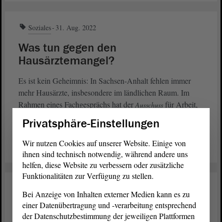
Soziales
31. Aug. 2022
Was tun gegen den
Hausärztemangel?
Es ist kein Geheimnis: In Sachsen-Anhalt fehlen immer
mehr Hausärzte, insbesondere im ländlichen Raum. Im
Rahmen eines Fachgesprächs hat der
für Arbeit,
Ausschuss
Soziales, Gesundheit und Gleichstellung über
Privatsphäre-Einstellungen
Lösungsansätze diskutiert.
Wir nutzen Cookies auf unserer Website. Einige von
weiterlesen
ihnen sind technisch notwendig, während andere uns
helfen, diese Website zu verbessern oder zusätzliche
Funktionalitäten zur Verfügung zu stellen.
Ernährung
31. Aug. 2022
Bei Anzeige von Inhalten externer Medien kann es zu
einer Datenübertragung und -verarbeitung entsprechend
Möglichkeiten der mobilen
der Datenschutzbestimmung der jeweiligen Plattformen
Schlachtung