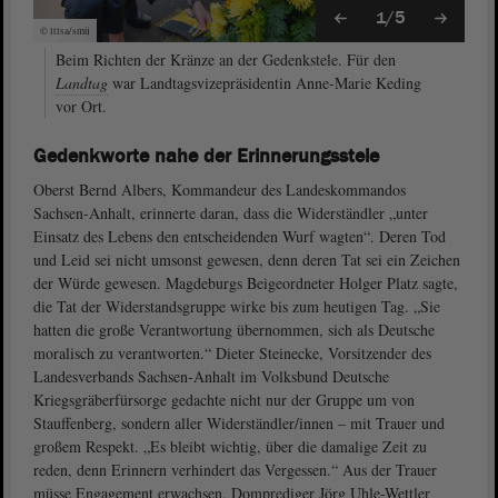
1/5
© ltlsa/smü
Beim Richten der Kränze an der Gedenkstele. Für den
Landtag
war Landtagsvizepräsidentin Anne-Marie Keding
vor Ort.
Gedenkworte nahe der Erinnerungsstele
Oberst Bernd Albers, Kommandeur des Landeskommandos
Sachsen-Anhalt, erinnerte daran, dass die Widerständler „unter
Einsatz des Lebens den entscheidenden Wurf wagten“. Deren Tod
und Leid sei nicht umsonst gewesen, denn deren Tat sei ein Zeichen
der Würde gewesen. Magdeburgs Beigeordneter Holger Platz sagte,
die Tat der Widerstandsgruppe wirke bis zum heutigen Tag. „Sie
hatten die große Verantwortung übernommen, sich als Deutsche
moralisch zu verantworten.“ Dieter Steinecke, Vorsitzender des
Landesverbands Sachsen-Anhalt im Volksbund Deutsche
Kriegsgräberfürsorge gedachte nicht nur der Gruppe um von
Stauffenberg, sondern aller Widerständler/innen – mit Trauer und
großem Respekt. „Es bleibt wichtig, über die damalige Zeit zu
reden, denn Erinnern verhindert das Vergessen.“ Aus der Trauer
müsse Engagement erwachsen. Domprediger Jörg Uhle-Wettler