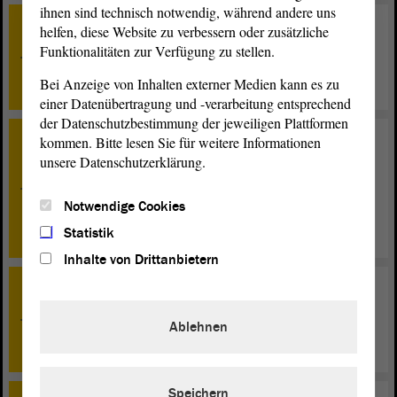
ihnen sind technisch notwendig, während andere uns
helfen, diese Website zu verbessern oder zusätzliche
TOP 18
Funktionalitäten zur Verfügung zu stellen.
Entwurf eines Gesetzes zur Änderung des Gesetzes zur
Ausführung der Verwaltungsgerichtsordnung und des
Bei Anzeige von Inhalten externer Medien kann es zu
Bundesdisziplinargesetzes - Zweite Beratung
einer Datenübertragung und -verarbeitung entsprechend
der Datenschutzbestimmung der jeweiligen Plattformen
kommen. Bitte lesen Sie für weitere Informationen
TOP 19
unsere Datenschutzerklärung.
a) Entwurf eines Gesetzes zur Änderung des
Besoldungsgesetzes des Landes Sachsen-Anhalt; b)
Baustein zur Mobilitätswende: Dienstradleasing für
Notwendige Cookies
Beamt*innen in Sachsen-Anhalt ermöglichen. - Zweite
Beratung
Statistik
Inhalte von Drittanbietern
TOP 20
Entwurf eines Gesetzes zum Staatsvertrag über die
Ablehnen
Flutung der Havelpolder und die Einrichtung einer
gemeinsamen Schiedsstelle - Zweite Beratung
Speichern