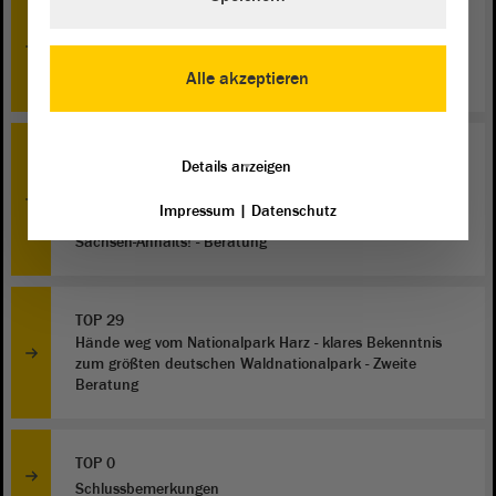
TOP 21
Entwurf eines Siebzehnten Gesetzes zur Änderung des
Schulgesetzes des Landes Sachsen-Anhalt - Zweite
Alle akzeptieren
Beratung
TOP 30
Details anzeigen
Meinungsfreiheit verteidigen! Akademische Freiheit und
Meinungspluralismus statt "Cancel Culture", Wokeismus
Impressum
|
Datenschutz
und Politischer Korrektheit an den Hochschulen
Sachsen-Anhalts! - Beratung
TOP 29
Hände weg vom Nationalpark Harz - klares Bekenntnis
zum größten deutschen Waldnationalpark - Zweite
Beratung
TOP 0
Schlussbemerkungen