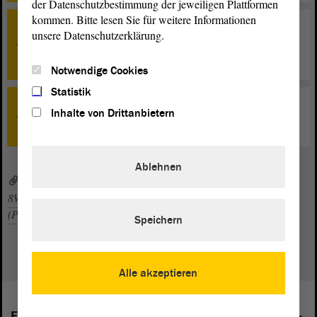
der Datenschutzbestimmung der jeweiligen Plattformen
kommen. Bitte lesen Sie für weitere Informationen
TOP 27
unsere Datenschutzerklärung.
Bürgerinnen und Bürger entlasten - Energie- und
Wärmewende voranbringen
Notwendige Cookies
Statistik
TOP 0
Inhalte von Drittanbietern
Schlussbemerkungen
Ablehnen
to012sp.pdf (PDF, 515 KByte)
8WP_zp012sp_20220621.pdf (PDF, 144 KByte)
022stzg.pdf
(PDF, 1,46 MByte)
Speichern
Alle akzeptieren
Folgende Fraktionen sind im Landtag von Sachsen-