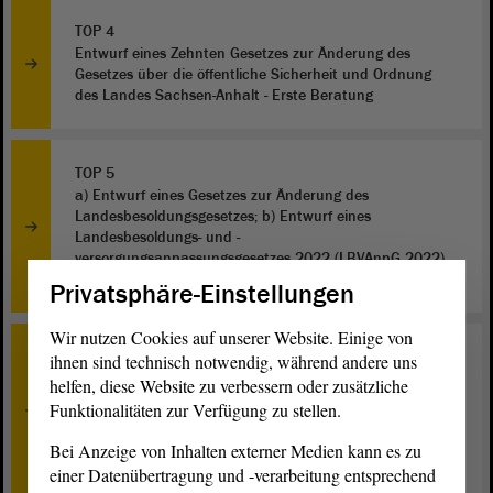
TOP 4
Entwurf eines Zehnten Gesetzes zur Änderung des
Gesetzes über die öffentliche Sicherheit und Ordnung
des Landes Sachsen-Anhalt - Erste Beratung
TOP 5
a) Entwurf eines Gesetzes zur Änderung des
Landesbesoldungsgesetzes; b) Entwurf eines
Landesbesoldungs- und -
versorgungsanpassungsgesetzes 2022 (LBVAnpG 2022)
- Erste Beratung
Privatsphäre-Einstellungen
Wir nutzen Cookies auf unserer Website. Einige von
TOP 6
ihnen sind technisch notwendig, während andere uns
Entwurf eines Zweiten Gesetzes zur Änderung des
helfen, diese Website zu verbessern oder zusätzliche
Gesetzes zur Familienförderung und zur Förderung
Funktionalitäten zur Verfügung zu stellen.
sozialer Beratungsstellen des Landes Sachsen-Anhalt
(Familien- und Beratungsstellenfördergesetz Sachsen-
Bei Anzeige von Inhalten externer Medien kann es zu
Anhalt - FamBeFöG LSA) - Erste Beratung
einer Datenübertragung und -verarbeitung entsprechend