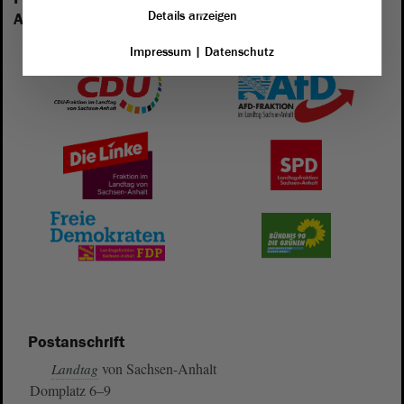
Details anzeigen
Anhalt vertreten:
Impressum
|
Datenschutz
Postanschrift
von Sachsen-Anhalt
Landtag
Domplatz 6–9