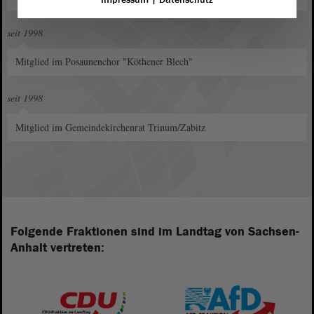
seit 1998
Mitglied im Posaunenchor "Köthener Blech"
seit 1998
Mitglied im Gemeindekirchenrat Trinum/Zabitz
Folgende Fraktionen sind im Landtag von Sachsen-
Anhalt vertreten: