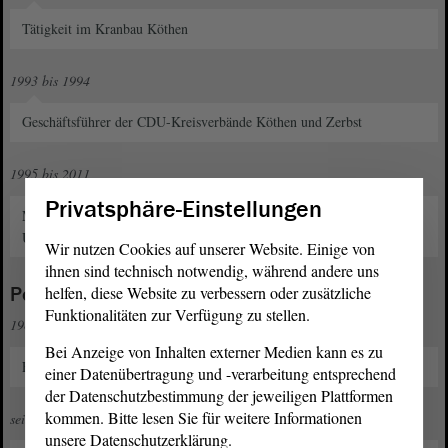
Tätigkeit im Kranbau Köthen
1993 bis 1994
Geschäftsführer der CDU-Kreisverbände Köthen und Zerbst
1995 bis 2011
Privatsphäre-Einstellungen
Mitarbeiter der Bundestagsabgeordneten Dr. Manfred Lischewski und
Ulrich Petzold
Wir nutzen Cookies auf unserer Website. Einige von
ihnen sind technisch notwendig, während andere uns
helfen, diese Website zu verbessern oder zusätzliche
Politische und gesellschaftliche Funktionen
Funktionalitäten zur Verfügung zu stellen.
1985
Bei Anzeige von Inhalten externer Medien kann es zu
Eintritt in die CDU
einer Datenübertragung und -verarbeitung entsprechend
der Datenschutzbestimmung der jeweiligen Plattformen
kommen. Bitte lesen Sie für weitere Informationen
seit 1990
unsere Datenschutzerklärung.