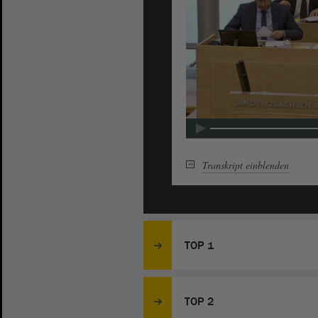
Transkript
einblenden
TOP 1
TOP 2