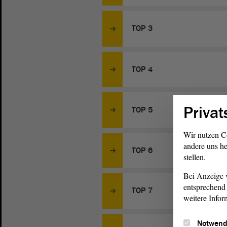
TOP 3
TOP 4
Privat
TOP 5
Wir nutzen C
andere uns he
TOP 6
stellen.
Bei Anzeige v
entsprechend 
TOP 7
weitere Infor
Notwend