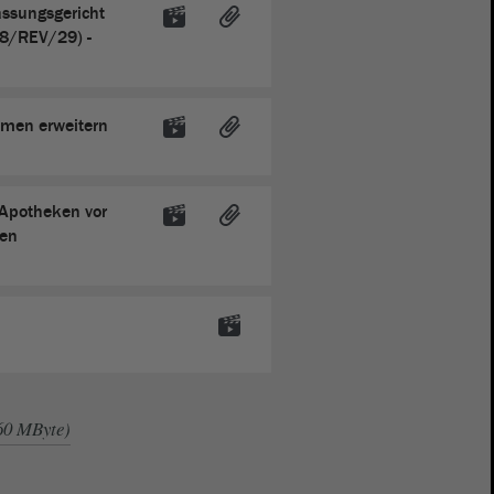
ssungsgericht
 8/REV/29) -
hmen erweitern
 Apotheken vor
ten
,60 MByte)