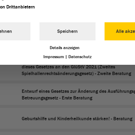
Wahl eines Vizepräsidenten des Landtages - Beratung
von Drittanbietern
Entwurf eines Gesetzes zur Änderung des Schulgesetz
Sachsen-Anhalt - Zweite Beratung
ehnen
Speichern
Alle akze
Entwurf eines Zweiten Gesetzes zur Änderung des Gese
Details anzeigen
Regelung des Rechts der Spielhallen im Land Sachsen
Impressum
|
Datenschutz
(Spielhallengesetz Sachsen-Anhalt - SpielhG LSA) zur
dieses Gesetzes an den GlüStV 2021 (Zweites
Spielhallenrechtsänderungsgesetz) - Zweite Beratung
Entwurf eines Gesetzes zur Änderung des Ausführungs
Betreuungsgesetz - Erste Beratung
Geburtshilfe und Kinderheilkunde stärken! - Beratung