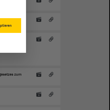
es des Landes
ptieren
tzes zur
-Anhalt
 Anpassung
gesetzes zum