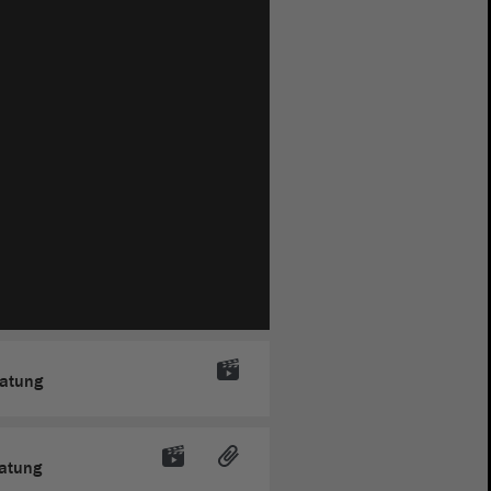
ratung
ratung