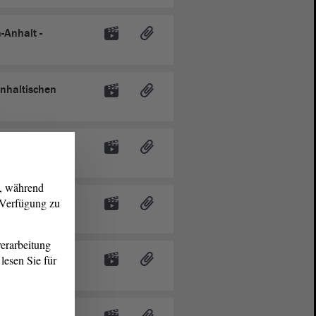
-Anhalt -
anhaltischen
igte gestalten
ung
g, während
r Verfügung zu
ratung
erarbeitung
aatsvertrag -
lesen Sie für