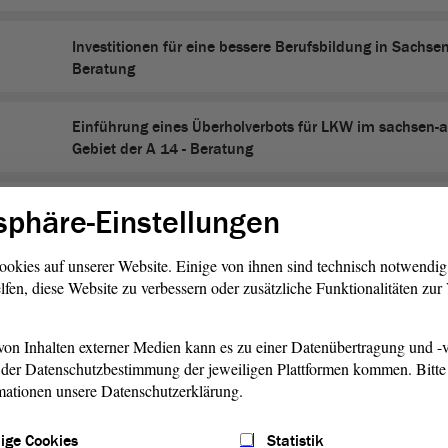
Investitionen für eine bessere Berufsbildung in Sachsen
Beratung
Einführung eines Überholverbots für LKW im sachsen-
Gebiet der A 14 - Beratung
Krankenhauslandschaft für Patient:innen und Beschäft
sphäre-Einstellungen
- Gesundheitspolitische Kommission einsetzen - Berat
ookies auf unserer Website. Einige von ihnen sind technisch notwendi
lfen, diese Website zu verbessern oder zusätzliche Funktionalitäten zu
Moderne Schule - Schulbaurichtlinie überarbeiten - Be
on Inhalten externer Medien kann es zu einer Datenübertragung und -v
Entwurf eines Gesetzes zum Dritten Medienänderungsst
der Datenschutzbestimmung der jeweiligen Plattformen kommen. Bitte 
Zweite Beratung
mationen unsere Datenschutzerklärung.
ige Cookies
Statistik