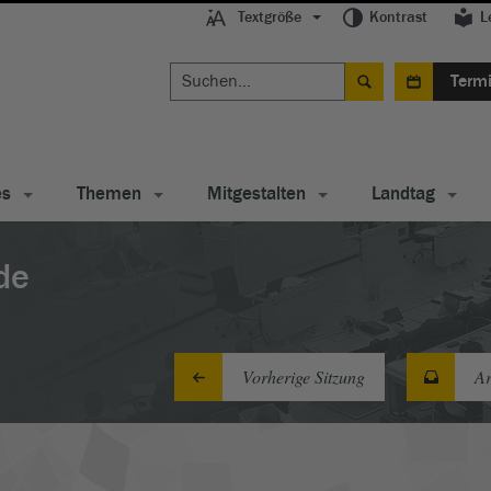
Textgröße
Kontrast
L
Term
es
Themen
Mitgestalten
Landtag
de
Vorherige Sitzung
Ar