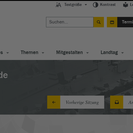
Textgröße
Kontrast
L
Term
es
Themen
Mitgestalten
Landtag
de
Vorherige Sitzung
Ar