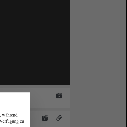
g, während
es
r Verfügung zu