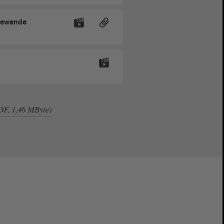
rmewende
DF, 1,46 MByte)