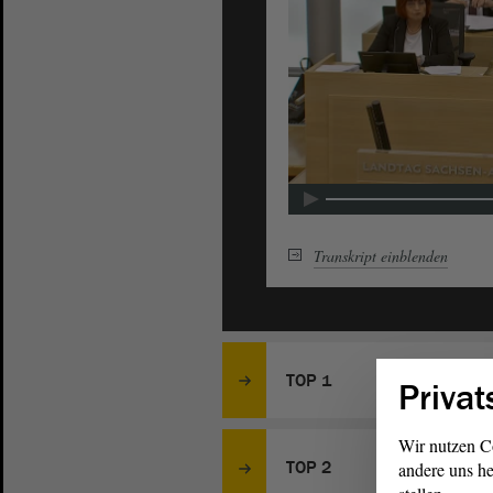
Transkript
einblenden
TOP 1
Privat
Wir nutzen C
TOP 2
andere uns he