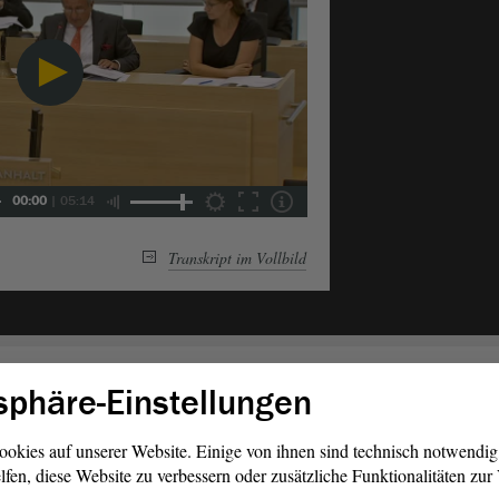
00:00
|
05:14
Transkript im Vollbild
Befragung der Landesregierung - Beratung
sphäre-Einstellungen
ookies auf unserer Website. Einige von ihnen sind technisch notwendi
Wahl der Mitglieder und stellvertretenden Mitglieder d
lfen, diese Website zu verbessern oder zusätzliche Funktionalitäten zu
Parlamentarischen Kontrollgremiums - Beratung