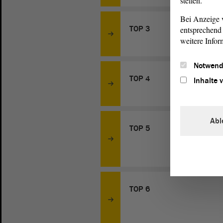
stellen.
Bei Anzeige v
TOP 3
entsprechend 
weitere Infor
Notwend
TOP 4
Inhalte 
Abl
TOP 5
TOP 6