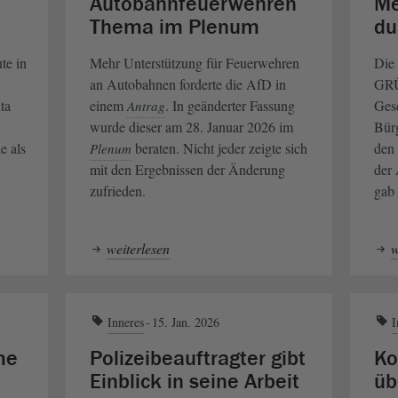
Autobahnfeuerwehren
Me
Thema im Plenum
du
te in
Mehr Unterstützung für Feuerwehren
Die
an Autobahnen forderte die AfD in
GRÜ
ta
einem
. In geänderter Fassung
Gese
Antrag
wurde dieser am 28. Januar 2026 im
Bürg
e als
beraten. Nicht jeder zeigte sich
den 
Plenum
mit den Ergebnissen der Änderung
der 
zufrieden.
gab
weiterlesen
w
Inneres
15. Jan. 2026
I
me
Polizeibeauftragter gibt
Ko
Einblick in seine Arbeit
üb