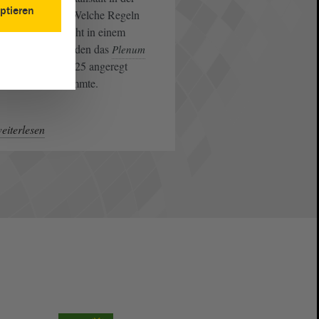
ptieren
e von Eisleben. Welche Regeln
 gelten sollen, steht in einem
etzentwurf, über den das
Plenum
16. Dezember 2025 angeregt
utierte und abstimmte.
eiterlesen