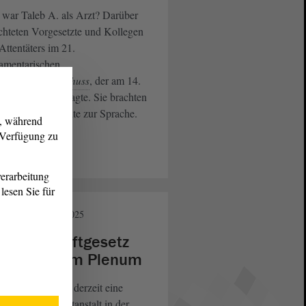
war Taleb A. als Arzt? Darüber
chteten Vorgesetzte und Kollegen
Attentäters im 21.
amentarischen
, der am 14.
ersuchungsausschuss
ar 2025 zuletzt tagte. Sie brachten
 fachliche Defizite zur Sprache.
g, während
r Verfügung zu
eiterlesen
erarbeitung
lesen Sie für
nneres
17. Dez. 2025
schiebehaftgesetz
r Thema im Plenum
sen-Anhalt baut derzeit eine
ne Abschiebehaftanstalt in der