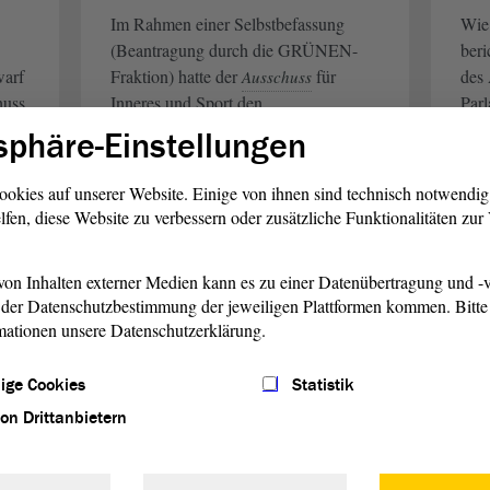
Im Rahmen einer Selbstbefassung
Wie 
(Beantragung durch die GRÜNEN-
beri
warf
Fraktion) hatte der
für
des 
Ausschuss
huss
Inneres und Sport den
Parl
die
Polizeibeauftragten des Landes
Unt
sphäre-Einstellungen
ung.
Sachsen-Anhalt, Michael Reichelt, zu
Janu
Gast. Er berichtete dem
über
auch
Ausschuss
ookies auf unserer Website. Einige von ihnen sind technisch notwendi
seine Aufgaben.
lfen, diese Website zu verbessern oder zusätzliche Funktionalitäten zu
weiterlesen
w
on Inhalten externer Medien kann es zu einer Datenübertragung und -v
der Datenschutzbestimmung der jeweiligen Plattformen kommen. Bitte 
mationen unsere Datenschutzerklärung.
Inneres
19. Dez. 2025
I
„Menschlichkeit findet
Ab
ige Cookies
Statistik
rg
immer ihren Weg“
wa
von Drittanbietern
Landtagspräsident Dr. Gunnar
Sach
ember
Schellenberger äußert sich im Vorfeld
eige