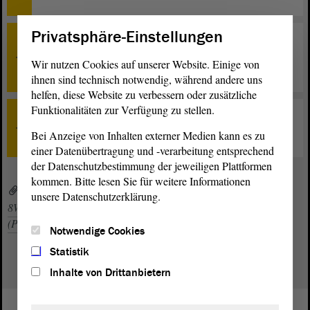
Privatsphäre-Einstellungen
TOP 30
Internationaler Jugendaustausch muss
Wir nutzen Cookies auf unserer Website. Einige von
selbstverständlich werden - Beratung
ihnen sind technisch notwendig, während andere uns
helfen, diese Website zu verbessern oder zusätzliche
Funktionalitäten zur Verfügung zu stellen.
TOP 0
Bei Anzeige von Inhalten externer Medien kann es zu
Schlussbemerkungen
einer Datenübertragung und -verarbeitung entsprechend
der Datenschutzbestimmung der jeweiligen Plattformen
kommen. Bitte lesen Sie für weitere Informationen
8WP_to030sp.pdf (PDF, 518 KByte)
unsere Datenschutzerklärung.
8WP_zp030sp_20240418.pdf (PDF, 451 KByte)
064stzg.pdf
(PDF, 1,34 MByte)
Notwendige Cookies
Statistik
Inhalte von Drittanbietern