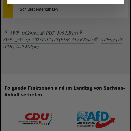
TOP 0
Schlussbemerkungen
8WP_to024sp.pdf (PDF, 506 KByte)
8WP_zp024sp_20231012.pdf (PDF, 449 KByte)
049stzg.pdf
(PDF, 2,50 MByte)
Folgende Fraktionen sind im Landtag von Sachsen-
Anhalt vertreten: