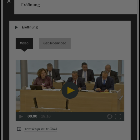
Eröffnung
Eröffnung
Video
Gebärdenvideo
00:00
|
18:16
Transkript im Vollbild