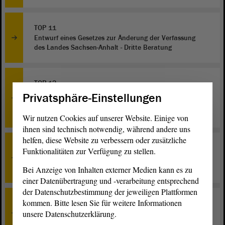
TOP 11
Entwurf eines Gesetzes zur Änderung der Verfassung
des Landes Sachsen-Anhalt - Dritte Beratung
TOP 12
Entwurf eines Zweiten Gesetzes zur Änderung des
Privatsphäre-Einstellungen
Kommunalwahlgesetzes für das Land Sachsen-Anhalt -
Zweite Beratung
Wir nutzen Cookies auf unserer Website. Einige von
ihnen sind technisch notwendig, während andere uns
helfen, diese Website zu verbessern oder zusätzliche
TOP 13
Funktionalitäten zur Verfügung zu stellen.
Entwurf eines Gesetzes zur Änderung des
Studentenwerksgesetzes - Zweite Beratung
Bei Anzeige von Inhalten externer Medien kann es zu
einer Datenübertragung und -verarbeitung entsprechend
der Datenschutzbestimmung der jeweiligen Plattformen
kommen. Bitte lesen Sie für weitere Informationen
TOP 14
unsere Datenschutzerklärung.
Entwurf eines Gesetzes zur Sicherstellung der Qualität
in der Kindertagesbetreuung - Erste Beratung