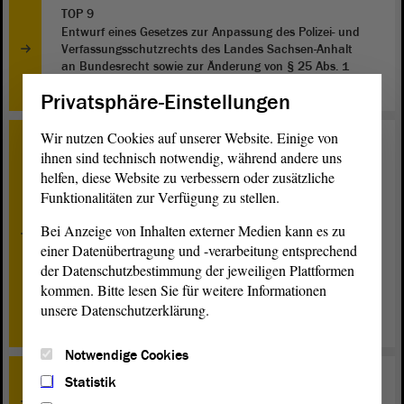
TOP 9
Entwurf eines Gesetzes zur Anpassung des Polizei- und
Verfassungsschutzrechts des Landes Sachsen-Anhalt
an Bundesrecht sowie zur Änderung von § 25 Abs. 1
Verf-SchG-LSA - Erste Beratung
Privatsphäre-Einstellungen
Wir nutzen Cookies auf unserer Website. Einige von
TOP 10
ihnen sind technisch notwendig, während andere uns
a) Die Pandemie ist nicht vorbei - Das Land muss sich
helfen, diese Website zu verbessern oder zusätzliche
den neuen Herausforderungen stellen - Zweite
Funktionalitäten zur Verfügung zu stellen.
Beratung; b) Die Pandemie wirkungsvoll bekämpfen:
Ampelsystem, verbindliche Regeln und konzertierte
Bei Anzeige von Inhalten externer Medien kann es zu
Impfkampagne - Zweite Beratung; c) Kinder und
einer Datenübertragung und -verarbeitung entsprechend
Jugendliche psychisch entlasten: Angebotsstrukturen
der Datenschutzbestimmung der jeweiligen Plattformen
ausbauen - Fachkräfte und Einrichtungen stärken -
Beratung; d) Maßnahmen der Landesregierung zur
kommen. Bitte lesen Sie für weitere Informationen
Bekämpfung der COVID-19-Pandemie beenden -
unsere Datenschutzerklärung.
Beratung
Notwendige Cookies
Statistik
TOP 12
Weidetierhaltung endlich durch Prämie sichern! -