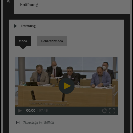
Eröffnung
Eröffnung
Video
Gebärdenvideo
00:00
|
07:48
Transkript im Vollbild