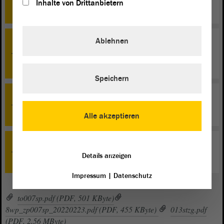
Inhalte von Drittanbietern
Beratung
Ablehnen
TOP 13
Ein-Fach-Lehramt Kunst ermöglichen - dem
Lehrkräftemangel begegnen - Beratung
Speichern
TOP 11
Erledigte Petitionen - Beratung
Alle akzeptieren
TOP 0
Details anzeigen
Schlussbemerkungen
Impressum
|
Datenschutz
to007sp.pdf (PDF, 501 KByte)
8wp_zp007sp_20220223.pdf (PDF, 455 KByte)
013stzg.pdf
(PDF, 2,56 MByte)