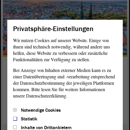
Privatsphäre-Einstellungen
Wir nutzen Cookies auf unserer Website. Einige von
ihnen sind technisch notwendig, während andere uns
helfen, diese Website zu verbessern oder zusätzliche
Funktionalitäten zur Verfügung zu stellen.
Sachsen-Anhalt-Tag war 2015
Bei Anzeige von Inhalten externer Medien kann es zu
großes Erlebnis
einer Datenübertragung und -verarbeitung entsprechend
der Datenschutzbestimmung der jeweiligen Plattformen
Köthen würdigt das Leben und Werk des großen
kommen. Bitte lesen Sie für weitere Informationen
Barockmusikers Bach und ist Lieblingsort von Christina
unsere Datenschutzerklärung.
Buchheim (DIE LINKE).
weiterlesen
Notwendige Cookies
Statistik
Inhalte von Drittanbietern