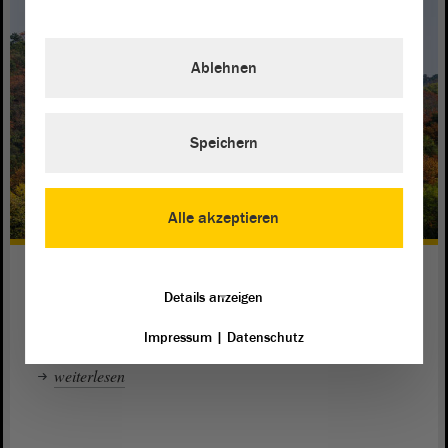
Ablehnen
Speichern
Alle akzeptieren
Auf Safari im Bergzoo Halle (Saale)
Details anzeigen
Andreas Schmidt,
aus der SPD-
hat ein
Abgeordneter
Fraktion
Herz für Tiere. Sein Lieblingsort ist daher echt tierisch.
Impressum
|
Datenschutz
weiterlesen