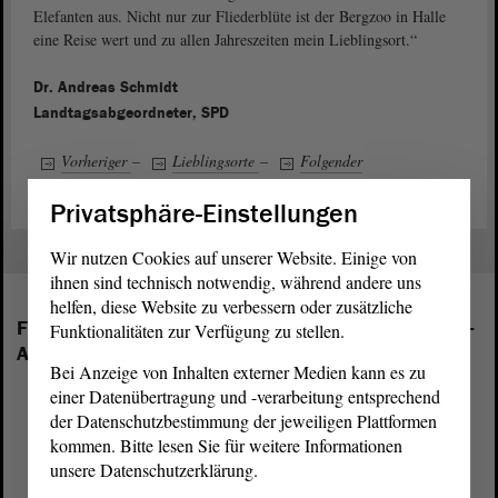
Elefanten aus. Nicht nur zur Fliederblüte ist der Bergzoo in Halle
eine Reise wert und zu allen Jahreszeiten mein Lieblingsort.“
Dr. Andreas Schmidt
Landtagsabgeordneter, SPD
Vorheriger
–
Lieblingsorte
–
Folgender
Privatsphäre-Einstellungen
Wir nutzen Cookies auf unserer Website. Einige von
ihnen sind technisch notwendig, während andere uns
helfen, diese Website zu verbessern oder zusätzliche
Folgende Fraktionen sind im Landtag von Sachsen-
Funktionalitäten zur Verfügung zu stellen.
Anhalt vertreten:
Bei Anzeige von Inhalten externer Medien kann es zu
einer Datenübertragung und -verarbeitung entsprechend
der Datenschutzbestimmung der jeweiligen Plattformen
kommen. Bitte lesen Sie für weitere Informationen
unsere Datenschutzerklärung.