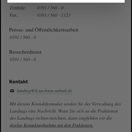
Zentrale:
0391 / 560 - 0
Fax:
0391 / 560 - 1123
Presse- und Öffentlichkeitsarbeit
0391 / 560 - 0
Besucherdienst
0391 / 560 - 0
Kontakt
landtag@lt.sachsen-anhalt.de
Mit diesem Kontaktformular senden Sie der Verwaltung des
Landtags eine Nachricht. Wenn Sie sich an die Fraktionen
des Landtags richten möchten, dann empfehlen wir die
direkte Kontaktaufnahme mit den Fraktionen.