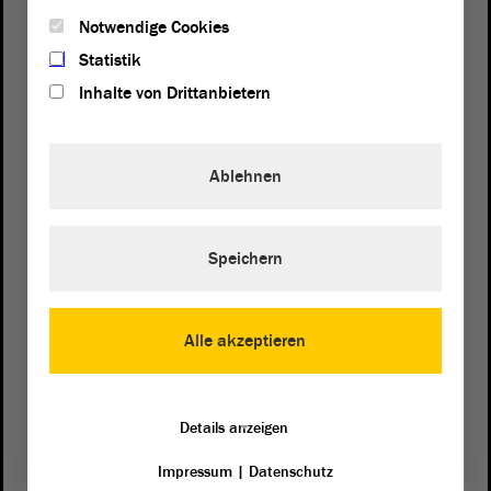
Notwendige Cookies
Statistik
Inhalte von Drittanbietern
Ablehnen
Postanschrift
Speichern
von Sachsen-Anhalt
Landtag
Domplatz 6–9
39104 Magdeburg
Alle akzeptieren
Wegbeschreibung
Auf Google Maps
Details anzeigen
Impressum
|
Datenschutz
Telefon und Fax