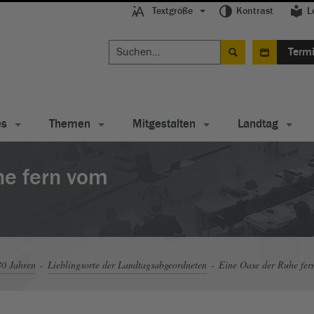
Textgröße
Kontrast
L
Term
es
Themen
Mitgestalten
Landtag
he fern vom
30 Jahren
Lieblingsorte der Landtagsabgeordneten
Eine Oase der Ruhe fer