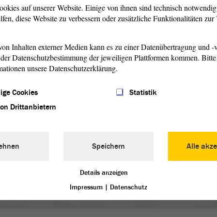
n-Anhalt befindet sich an der Saale in Merseburg mit Blick
ookies auf unserer Website. Einige von ihnen sind technisch notwendi
n Alt-Merseburg: Neumarkt. Der Blick gleitet über die Saale
lfen, diese Website zu verbessern oder zusätzliche Funktionalitäten zu
he. Abseits von der Hektik des Alltags ist hier eine Oase
ort lassen sich bei einem Spaziergang am Ufer oder einer
on Inhalten externer Medien kann es zu einer Datenübertragung und -v
a und Fauna beobachten. Auch für Radfahrer ist dieser Ort
der Datenschutzbestimmung der jeweiligen Plattformen kommen. Bitte 
eg. Nur einen Katzensprung entfernt liegen historische
mationen unsere Datenschutzerklärung.
t Merseburg wie Schloss und Dom, der Schlossgarten und
ige Cookies
Statistik
von Drittanbietern
E LINKE
gsorte
–
Folgender
ehnen
Speichern
Alle akze
Details anzeigen
Impressum
|
Datenschutz