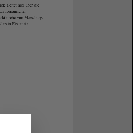
ick gleitet hier über die
zur romanischen
ktkirche von Merseburg.
Kerstin Eisenreich