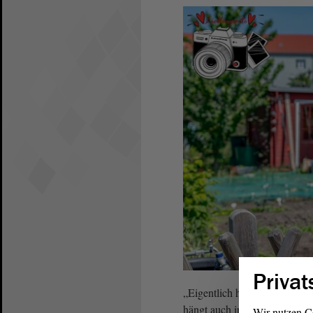
Privat
„Eigentlich habe ich zwei Li
hängt auch irgendwie zusamme
Wir nutzen C