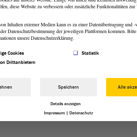
bargarten noch dazugekommen. Hier kann ich beim
lfen, diese Website zu verbessern oder zusätzliche Funktionalitäten zu
abschalten und genieße mit meinem Mann und meinen zwei
um. Mitten in der Stadt, aber doch in der Natur, wächst hier
on Inhalten externer Medien kann es zu einer Datenübertragung und -v
s dann nach der Ernte den Weg in meine Küche findet. Es ist
der Datenschutzbestimmung der jeweiligen Plattformen kommen. Bitte 
n mit Hilfe der eigenen Hände so alles auf den Tisch
mationen unsere Datenschutzerklärung.
ige Cookies
Statistik
von Drittanbietern
SPD
gsorte
–
Folgender
ehnen
Speichern
Alle akze
Details anzeigen
Impressum
|
Datenschutz