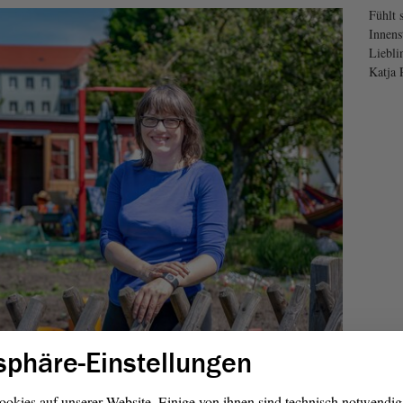
Fühlt 
Innens
Liebli
Katja 
sphäre-Einstellungen
eblingsorte: Meinen Kleingarten und meine Küche. Beides
n. Meinen Garten habe ich seit 2012 in der Innenstadt von
ookies auf unserer Website. Einige von ihnen sind technisch notwendi