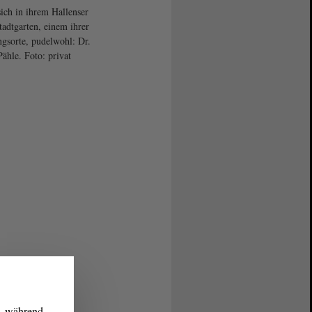
sich in ihrem Hallenser
tadtgarten, einem ihrer
ngsorte, pudelwohl: Dr.
Pähle. Foto: privat
g, während