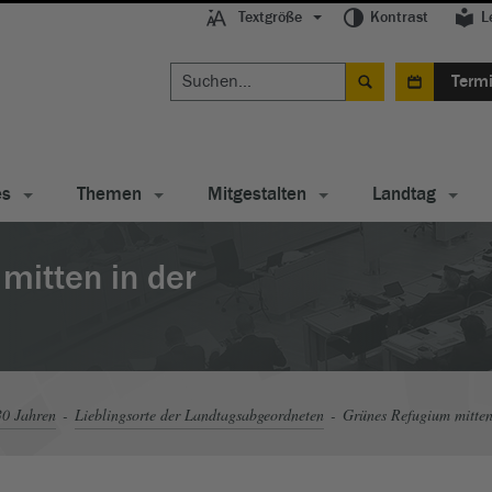
Textgröße
Kontrast
L
Term
es
Themen
Mitgestalten
Landtag
mitten in der
30 Jahren
Lieblingsorte der Landtagsabgeordneten
Grünes Refugium mitten