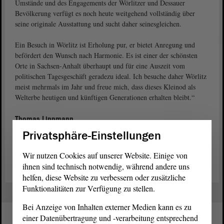
Umstände und des Engagements der Wörlitzer und Dessauer
Bevölkerung verfügt es noch heute weitgehend vollständig über
seine originale Ausstattung und sucht daher seinesgleichen.
Ein Besuch in Wörlitz ist Erholung pur, er bietet Anregung und
befördert den Wunsch nach Harmonie. Es ist einer der schönsten
Orte in Sachsen-Anhalt überhaupt und für eine Auszeit vom
politischen Tagesgeschäft geradezu ideal. Ich besuche daher Wörlitz
meist mehrmals im Jahr und freue mich, dass dieses Kleinod als
Welterbe heutigen und künftigen Generationen erhalten bleibt.“
Thomas Lippmann
Landtagsabgeordneter, DIE LINKE
Privatsphäre-Einstellungen
Vorheriger
–
Lieblingsorte
–
Folgender
Wir nutzen Cookies auf unserer Website. Einige von
ihnen sind technisch notwendig, während andere uns
helfen, diese Website zu verbessern oder zusätzliche
Funktionalitäten zur Verfügung zu stellen.
Bei Anzeige von Inhalten externer Medien kann es zu
einer Datenübertragung und -verarbeitung entsprechend