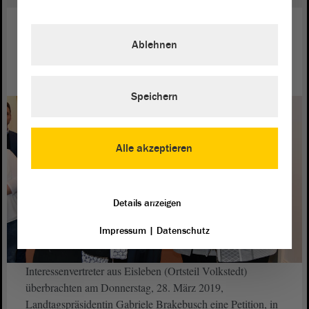
Recht
28. März 2019
Ablehnen
Petition zum Erhalt der JVA in
Volkstedt
Speichern
Alle akzeptieren
Details anzeigen
Impressum
|
Datenschutz
Interessenvertreter aus Eisleben (Ortsteil Volkstedt)
überbrachten am Donnerstag, 28. März 2019,
Landtagspräsidentin Gabriele Brakebusch eine Petition, in