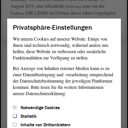
August 2019, eine öffentliche
zum von der
Anhörung
DIE LINKE im Februar dieses Jahres vorgelegten
Fraktion
Parité-
durchgeführt.
Gesetz
Privatsphäre-Einstellungen
weiterlesen
Wir nutzen Cookies auf unserer Website. Einige von
ihnen sind technisch notwendig, während andere uns
helfen, diese Website zu verbessern oder zusätzliche
Recht
07. Juni 2019
Funktionalitäten zur Verfügung zu stellen.
Wie soll Jugendarrest zukünftig
Bei Anzeige von Inhalten externer Medien kann es zu
aussehen?
einer Datenübertragung und -verarbeitung entsprechend
der Datenschutzbestimmung der jeweiligen Plattformen
Die
hat den Entwurf für ein Drittes Buch
Landesregierung
kommen. Bitte lesen Sie für weitere Informationen
des Justizvollzugsgesetzbuches vorgelegt, das sich konkret
unsere Datenschutzerklärung.
mit dem Vollzug des Jugendarrests beschäftigt. Nach Erster
im
erfolgte nun eine
im
.
Beratung
Plenum
Anhörung
Ausschuss
Notwendige Cookies
Statistik
weiterlesen
Inhalte von Drittanbietern