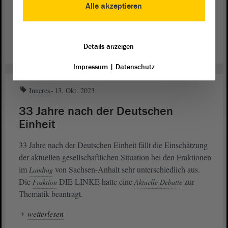
zur Verantwortung gegenüber Israel und Jüdinnen und
Alle akzeptieren
Juden in Deutschland, anschließend kam es zur
Aussprache.
Details anzeigen
weiterlesen
Impressum
|
Datenschutz
Inneres
13. Okt. 2023
33 Jahre nach der Deutschen
Einheit
33 Jahre nach der Deutschen Einheit fällt die Einschätzung
der aktuellen gesellschaftlichen Situation bei den Fraktionen
im
von Sachsen-Anhalt sehr unterschiedlich aus.
Landtag
Die
DIE LINKE hatte eine
zur
Fraktion
Aktuelle Debatte
Thematik beantragt.
weiterlesen