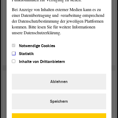
Bei Anzeige von Inhalten externer Medien kann es zu
AfD will Täter-Details auf
einer Datenübertragung und -verarbeitung entsprechend
Polizeiwebsites
der Datenschutzbestimmung der jeweiligen Plattformen
kommen. Bitte lesen Sie für weitere Informationen
Sollen persönliche Informationen von pädophilen Straftätern
unsere Datenschutzerklärung.
öffentlich auf den Polzeiwebsites einsehbar sein? Die AfD-
brachte einen entsprechenden
ein. Die
Fraktion
Antrag
Notwendige Cookies
anderen Fraktionen lehnten diesen Vorschlag ab.
Statistik
weiterlesen
Inhalte von Drittanbietern
Inneres
09. Nov. 2023
Ablehnen
Bekenntnisse zu Leben und
Verantwortung
Speichern
Dr. Reiner Haseloff hielt zu Beginn der
Ministerpräsident
November-Sitzungen des Landtags eine
Regierungserklärung