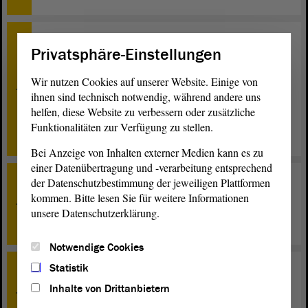
TOP 9
Privatsphäre-Einstellungen
a) Bestimmung von drei Vertreterinnen und Vertretern
des Landtages von Sachsen-Anhalt für die Entsendung
Wir nutzen Cookies auf unserer Website. Einige von
in den Rundfunkrat des Mitteldeutschen Rundfunks
ihnen sind technisch notwendig, während andere uns
(MDR) - Beratung; b) Bestimmung von zwei
gesellschaftlich bedeutsamen Organisationen und
helfen, diese Website zu verbessern oder zusätzliche
Gruppen für die Entsendung in den Rundfunkrat des
Funktionalitäten zur Verfügung zu stellen.
Mitteldeutschen Rundfunks (MDR) - Beratung
Bei Anzeige von Inhalten externer Medien kann es zu
einer Datenübertragung und -verarbeitung entsprechend
der Datenschutzbestimmung der jeweiligen Plattformen
TOP 10
kommen. Bitte lesen Sie für weitere Informationen
Bestimmung von acht weiteren gesellschaftlich
bedeutsamen Organisationen für die Mitgliedschaft in
unsere Datenschutzerklärung.
der Versammlung der Landesmedienanstalt - Beratung
Notwendige Cookies
Statistik
TOP 11
Den Worten des Ministerpräsidenten Dr. Haseloff Taten
Inhalte von Drittanbietern
folgen lassen - CO2-Reduktionsziele dürfen nicht den