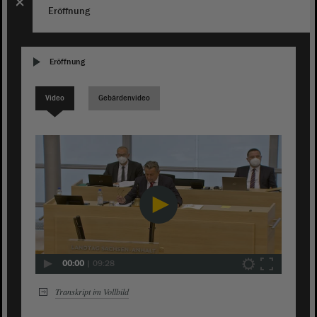
Eröffnung
Eröffnung
Video
Gebärdenvideo
00:00
|
09:28
Transkript im Vollbild