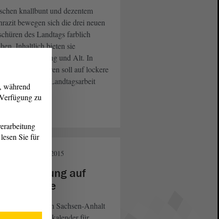
schen knallbunt und dezentem
razit bewegen sich die drei neuen
chüren des Landtags farblich
hen. Inhaltlich bieten sie
rmationen für Jung und Alt. In
 Jugendbroschüren soll auf lockere
Interesse für die Landtagsarbeit
g, während
eckt werden.
r Verfügung zu
eiterlesen
erarbeitung
lesen Sie für
andtag
09. Sept. 2015
ne Bewertung auf
rzem Wege
 vom
von Sachsen-Anhalt
Landtag
egebene Schülerkalender für