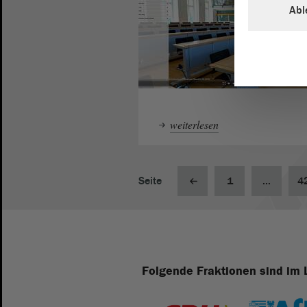
Abl
weiterlesen
Seite
1
...
4
Folgende Fraktionen sind im 