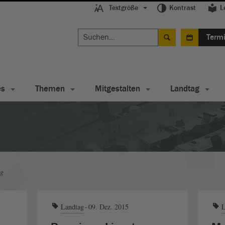
Textgröße
Kontrast
L
Term
es
Themen
Mitgestalten
Landtag
ag
Landtag
09. Dez. 2015
L