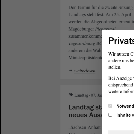
Der Termin für die zweite Sitzung
Landtags steht fest. Am 25. April
werden die Abgeordneten erneut 
Magdeburger
Plenarsaal
zusammenkommen. Auf der
Privat
steht dann unter
Tagesordnung
anderem die Wahl des
Wir nutzen C
Ministerpräsidenten.
andere uns he
stellen.
weiterlesen
Bei Anzeige v
entsprechend 
weitere Infor
Landtag
07. Jan. 2016
Landtag startet in
Notwend
neues Ausstellungsja
Inhalte 
„Sachsen-Anhalt im