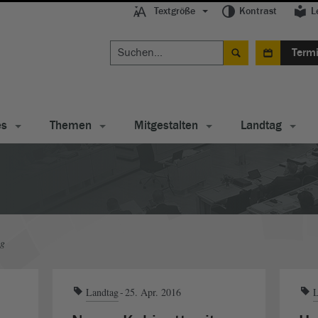
Textgröße
Kontrast
L
Term
es
Themen
Mitgestalten
Landtag
ag
Landtag
25. Apr. 2016
L