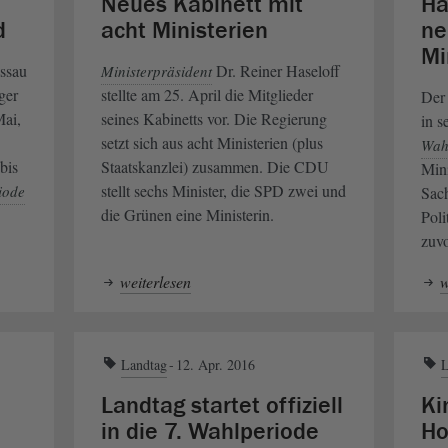
Neues Kabinett mit
Ha
d
acht Ministerien
ne
Mi
ssau
Dr. Reiner Haseloff
Ministerpräsident
ger
stellte am 25. April die Mitglieder
De
Mai,
seines Kabinetts vor. Die Regierung
in s
setzt sich aus acht Ministerien (plus
Wah
bis
Staatskanzlei) zusammen. Die CDU
Mini
stellt sechs Minister, die SPD zwei und
iode
Sac
die Grünen eine Ministerin.
Poli
zuvo
weiterlesen
w
Landtag
12. Apr. 2016
L
Landtag startet offiziell
Ki
in die 7. Wahlperiode
Ho