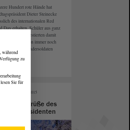
rere Hundert rote Hände hat
tagspräsident Dieter Steinecke
sslich des internationalen Red
 Day erhalten. Schüler aus ganz
sen-Anhalt protestierten damit
en den Einsatz von immer noch
 als 300 000 Kindersoldaten
g, während
weit.
r Verfügung zu
eiterlesen
erarbeitung
lesen Sie für
andtag
22. Dez. 2015
ihnachtsgrüße des
ndtagspräsidenten