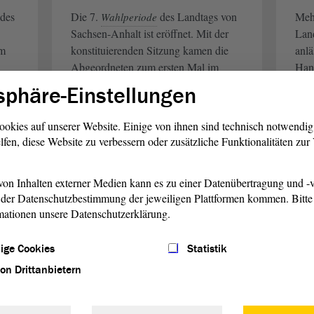
 des
Die 7.
des Landtags von
Meh
Wahlperiode
Sachsen-Anhalt ist eröffnet. Mit der
Land
im
konstituierenden Sitzung kamen die
anlä
Abgeordneten zum ersten Mal im
Hand
Magdeburger
zusammen.
Sach
Plenarsaal
sphäre-Einstellungen
Zum neuen Landtagspräsidenten
geg
wurde Hardy Peter Güssau (CDU)
mehr
ookies auf unserer Website. Einige von ihnen sind technisch notwendi
gewählt.
welt
lfen, diese Website zu verbessern oder zusätzliche Funktionalitäten zu
weiterlesen
w
on Inhalten externer Medien kann es zu einer Datenübertragung und -v
der Datenschutzbestimmung der jeweiligen Plattformen kommen. Bitte 
mationen unsere Datenschutzerklärung.
Landtag
04. Jan. 2016
L
Landtag 2015 – Ein
We
ige Cookies
Statistik
hr
Jahr in Bildern
La
von Drittanbietern
Was wird aus dem Euro? Wie viele