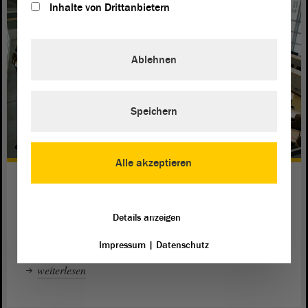
Inhalte von Drittanbietern
Ablehnen
Speichern
Alle akzeptieren
2015: Jubel in Staßfurt und
Naumburg
Details anzeigen
Josy Barteld aus Staßfurt und Katharina Schade aus
Naumburg haben den Landeswettbewerb 2015 gewonnen.
Impressum
|
Datenschutz
weiterlesen