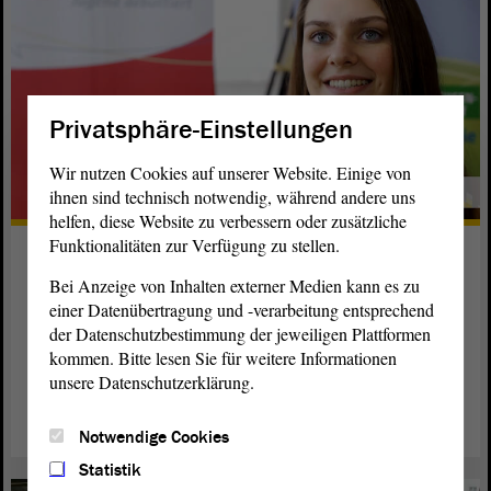
Privatsphäre-Einstellungen
Wir nutzen Cookies auf unserer Website. Einige von
ihnen sind technisch notwendig, während andere uns
helfen, diese Website zu verbessern oder zusätzliche
Funktionalitäten zur Verfügung zu stellen.
„Jugend debattiert“ auf dem
YouTube-Kanal
Bei Anzeige von Inhalten externer Medien kann es zu
einer Datenübertragung und -verarbeitung entsprechend
Der dreiminütige Film wirft einen Blick auf das
der Datenschutzbestimmung der jeweiligen Plattformen
Landesfinale 2015 und lässt vor allem die Akteure zu Wort
kommen. Bitte lesen Sie für weitere Informationen
kommen.
unsere Datenschutzerklärung.
weiterlesen
Notwendige Cookies
Statistik