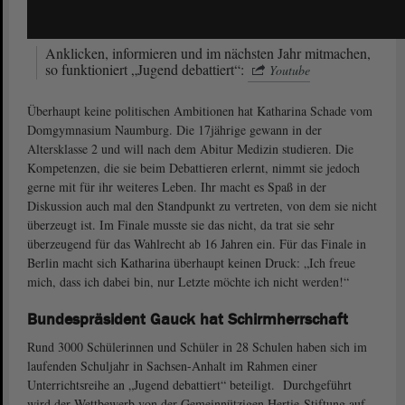
Anklicken, informieren und im nächsten Jahr mitmachen,
so funktioniert „Jugend debattiert“:
Youtube
Überhaupt keine politischen Ambitionen hat Katharina Schade vom
Domgymnasium Naumburg. Die 17jährige gewann in der
Altersklasse 2 und will nach dem Abitur Medizin studieren. Die
Kompetenzen, die sie beim Debattieren erlernt, nimmt sie jedoch
gerne mit für ihr weiteres Leben. Ihr macht es Spaß in der
Diskussion auch mal den Standpunkt zu vertreten, von dem sie nicht
überzeugt ist. Im Finale musste sie das nicht, da trat sie sehr
überzeugend für das Wahlrecht ab 16 Jahren ein. Für das Finale in
Berlin macht sich Katharina überhaupt keinen Druck: „Ich freue
mich, dass ich dabei bin, nur Letzte möchte ich nicht werden!“
Bundespräsident Gauck hat Schirmherrschaft
Rund 3000 Schülerinnen und Schüler in 28 Schulen haben sich im
laufenden Schuljahr in Sachsen-Anhalt im Rahmen einer
Unterrichtsreihe an „Jugend debattiert“ beteiligt. Durchgeführt
wird der Wettbewerb von der Gemeinnützigen Hertie-Stiftung auf