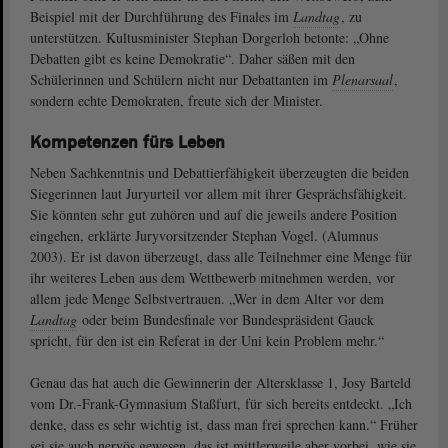
Beispiel mit der Durchführung des Finales im
Landtag
, zu
unterstützen. Kultusminister Stephan Dorgerloh betonte: „Ohne
Debatten gibt es keine Demokratie“. Daher säßen mit den
Schülerinnen und Schülern nicht nur Debattanten im
Plenarsaal
,
sondern echte Demokraten, freute sich der Minister.
Kompetenzen fürs Leben
Neben Sachkenntnis und Debattierfähigkeit überzeugten die beiden
Siegerinnen laut Juryurteil vor allem mit ihrer Gesprächsfähigkeit.
Sie könnten sehr gut zuhören und auf die jeweils andere Position
eingehen, erklärte Juryvorsitzender Stephan Vogel. (Alumnus
2003). Er ist davon überzeugt, dass alle Teilnehmer eine Menge für
ihr weiteres Leben aus dem Wettbewerb mitnehmen werden, vor
allem jede Menge Selbstvertrauen. „Wer in dem Alter vor dem
Landtag
oder beim Bundesfinale vor Bundespräsident Gauck
spricht, für den ist ein Referat in der Uni kein Problem mehr.“
Genau das hat auch die Gewinnerin der Altersklasse 1, Josy Barteld
vom Dr.-Frank-Gymnasium Staßfurt, für sich bereits entdeckt. „Ich
denke, dass es sehr wichtig ist, dass man frei sprechen kann.“ Früher
sei sie auch nervös gewesen, das ist mittlerweile aber vorbei, wie sie