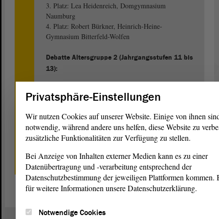
3. Platz: Lea Heidenreich, Domgymnasium
Naumburg
4. Platz: Robert Bürkner, Heinrich-Heine-
Gymnasium Bitterfeld-Wolfen
Debatte Altersgruppe 2 (Jahrgangsstufen 11 bis
13):
1. Platz: Katharina Schade, Domgymnasium
Privatsphäre-Einstellungen
Naumburg
2. Platz: Anne Buhl, Domgymnasium Naumburg
Wir nutzen Cookies auf unserer Website. Einige von ihnen sin
3. Platz: Daniel Kretschmer, Dr.-Frank-Gymnasium
notwendig, während andere uns helfen, diese Website zu verbe
Staßfurt
zusätzliche Funktionalitäten zur Verfügung zu stellen.
4. Platz: Conrad Heilemann, Norbertusgymnasium
Magdeburg
Bei Anzeige von Inhalten externer Medien kann es zu einer
Datenübertragung und -verarbeitung entsprechend der
Datenschutzbestimmung der jeweiligen Plattformen kommen. Bi
für weitere Informationen unsere Datenschutzerklärung.
Notwendige Cookies