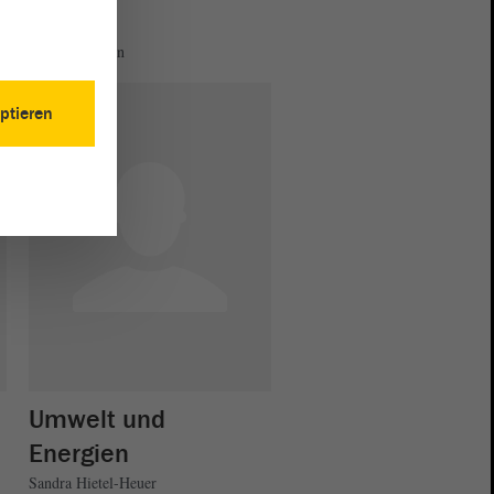
n
Forsten
Olaf Feuerborn
ptieren
Umwelt und
Energien
Sandra Hietel-Heuer