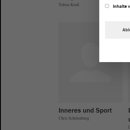
Tobias Krull
Inhalte 
Abl
Inneres und Sport
Chris Schulenburg
D