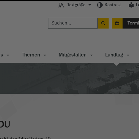
Textgröße
Kontrast
L
Term
es
Themen
Mitgestalten
Landtag
DU
ahl der Mitglieder: 40