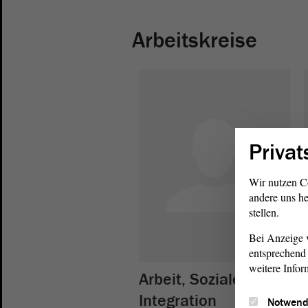
Arbeitskreise
Privat
Wir nutzen C
andere uns he
stellen.
Bei Anzeige v
entsprechend 
weitere Infor
Arbeit, Soziales und
Integration
C
Notwend