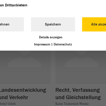
heiten sowie Medie
von Drittanbietern
Markus Kurze
ehnen
Speichern
Alle akze
Details anzeigen
Impressum
|
Datenschutz
Landesentwicklung
Recht, Verfassung
und Verkehr
und Gleichstellung
etlef Gürth
Karin Tschernich-Weiske