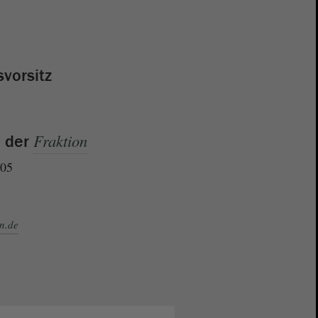
svorsitz
Fraktion
e der
 05
on.de