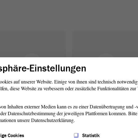
sphäre-Einstellungen
ookies auf unserer Website. Einige von ihnen sind technisch notwendi
lfen, diese Website zu verbessern oder zusätzliche Funktionalitäten zu
on Inhalten externer Medien kann es zu einer Datenübertragung und -v
der Datenschutzbestimmung der jeweiligen Plattformen kommen. Bitte 
mationen unsere Datenschutzerklärung.
Bildung und Kultur
Bundes- und
Europaangelegen-
arsten Borchert
ige Cookies
Statistik