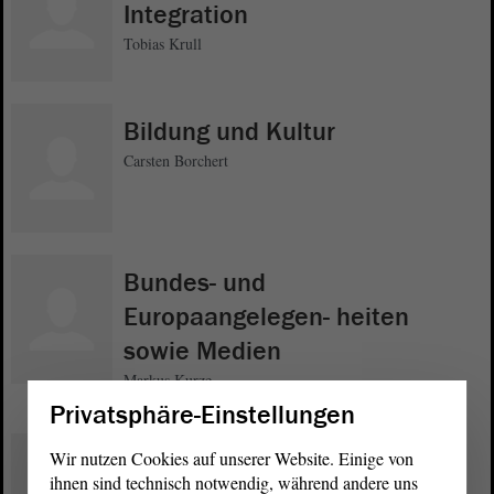
Integration
Tobias Krull
Bildung und Kultur
Carsten Borchert
Bundes- und
Europaangelegen- heiten
sowie Medien
Markus Kurze
Privatsphäre-Einstellungen
Ernährung, Landwirtschaft
Wir nutzen Cookies auf unserer Website. Einige von
ihnen sind technisch notwendig, während andere uns