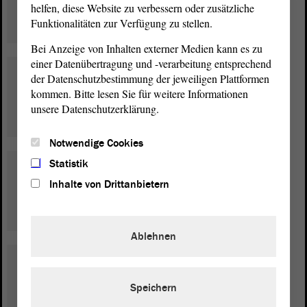
und Forsten
helfen, diese Website zu verbessern oder zusätzliche
Olaf Feuerborn
Funktionalitäten zur Verfügung zu stellen.
Bei Anzeige von Inhalten externer Medien kann es zu
einer Datenübertragung und -verarbeitung entsprechend
Inneres und Sport
der Datenschutzbestimmung der jeweiligen Plattformen
Chris Schulenburg
kommen. Bitte lesen Sie für weitere Informationen
unsere Datenschutzerklärung.
Notwendige Cookies
Statistik
Landesentwicklung und
Inhalte von Drittanbietern
Verkehr
Detlef Gürth
Ablehnen
Recht, Verfassung und
Gleichstellung
Speichern
Karin Tschernich-Weiske