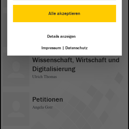
Alle akzeptieren
Umwelt und Energien
Sandra Hietel-Heuer
Details anzeigen
Impressum
|
Datenschutz
Wissenschaft, Wirtschaft und
Digitalisierung
Ulrich Thomas
Petitionen
Angela Gorr