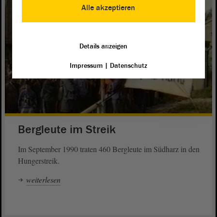
Alle akzeptieren
Details anzeigen
Impressum
|
Datenschutz
Bergleute im Streik
Im September 1990 traten 460 Bergleute im Südharz in den
Hungerstreik.
weiterlesen