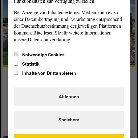
Funktionalitäten zur Verfügung zu stellen.
Bei Anzeige von Inhalten externer Medien kann es zu
einer Datenübertragung und -verarbeitung entsprechend
der Datenschutzbestimmung der jeweiligen Plattformen
kommen. Bitte lesen Sie für weitere Informationen
unsere Datenschutzerklärung.
Notwendige Cookies
Statistik
Inhalte von Drittanbietern
Magdeburg oder Halle?
Im August 1990 spitzt sich der Streit um die neue
zu.
Landeshauptstadt
Ablehnen
weiterlesen
Speichern