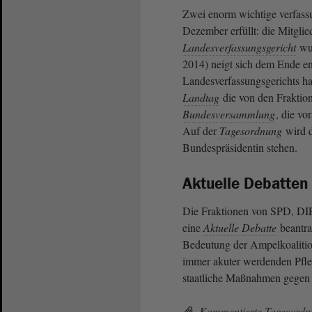
Zwei enorm wichtige verfas
Dezember erfüllt: die Mitglie
Landesverfassungsgericht
wur
2014) neigt sich dem Ende 
Landesverfassungsgerichts hat
Landtag
die von den Fraktion
Bundesversammlung
, die vo
Auf der
Tagesordnung
wird d
Bundespräsidentin stehen.
Aktuelle Debatten
Die Fraktionen von SPD, 
eine
Aktuelle Debatte
beantrag
Bedeutung der Ampelkoalitio
immer akuter werdenden Pfl
staatliche Maßnahmen gegen
Kommentierte Tagesordnu