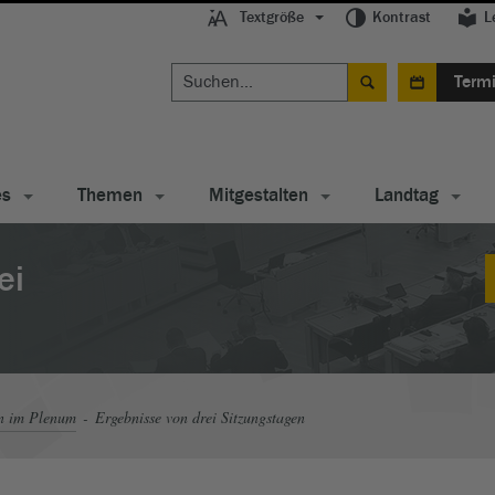
Textgröße
Kontrast
L
Term
es
Themen
Mitgestalten
Landtag
ei
n im Plenum
Ergebnisse von drei Sitzungstagen