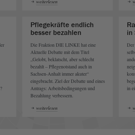
weiterlesen
w
Pflegekräfte endlich
Ra
besser bezahlen
in
der
Die Fraktion DIE LINKE hat eine
Der 
Aktuelle Debatte mit dem Titel
sel
„Gelobt, beklatscht, aber schlecht
ande
bezahlt – Pflegenotstand auch in
nei
Sachsen-Anhalt immer akuter“
kons
eingebracht. Ziel der Debatte und eines
bege
?
Antrags: Arbeitsbedingungen und
in e
Bezahlung verbessern.
weiterlesen
w