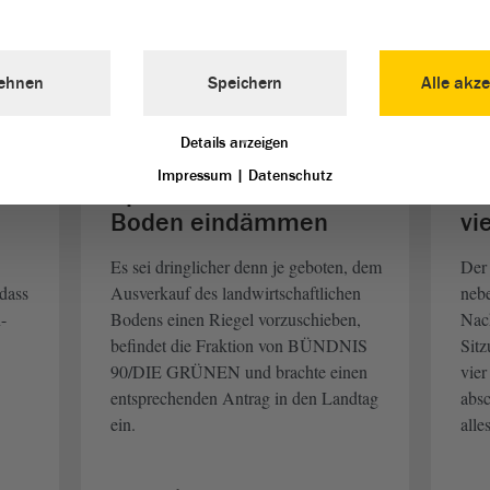
gen
Amtsperiode des Gremiums geht zu
hatt
en.
Ende.
Dele
ehnen
Speichern
Alle akze
weiterlesen
w
Details anzeigen
Impressum
|
Datenschutz
m
Spekulationen mit
La
Boden eindämmen
vi
Es sei dringlicher denn je geboten, dem
Der
 dass
Ausverkauf des landwirtschaftlichen
neb
-
Bodens einen Riegel vorzuschieben,
Nach
befindet die Fraktion von BÜNDNIS
Sit
90/DIE GRÜNEN und brachte einen
vier
entsprechenden Antrag in den Landtag
absc
ein.
alle