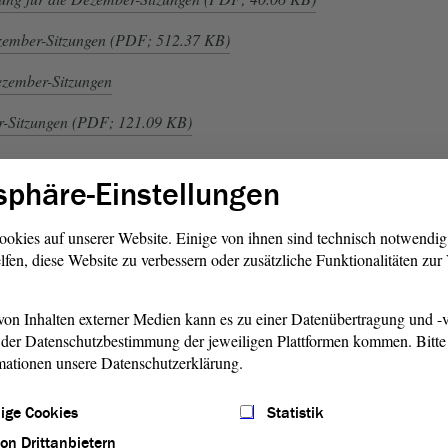
zember-Sitzungen (PDF; 512.37 KB)
Dezember-Sitzungen
er-Sitzungen (PDF; 121.09 KB)
sphäre-Einstellungen
ookies auf unserer Website. Einige von ihnen sind technisch notwendi
lfen, diese Website zu verbessern oder zusätzliche Funktionalitäten zu
n
Neue Mitglieder des
La
o
Verfassungsgerichts
Wa
on Inhalten externer Medien kann es zu einer Datenübertragung und -v
en
Der Landtag von Sachsen-Anhalt hat
Die 
der Datenschutzbestimmung der jeweiligen Plattformen kommen. Bitte 
mationen unsere Datenschutzerklärung.
am Mittwoch, 15. Dezember 2021, die
die
s
Mitglieder und Stellvertretenden des
13. 
obersten Verfassungshüters des Landes
Dez
ige Cookies
Statistik
ue
neu gewählt. Die siebenjährige
Land
von Drittanbietern