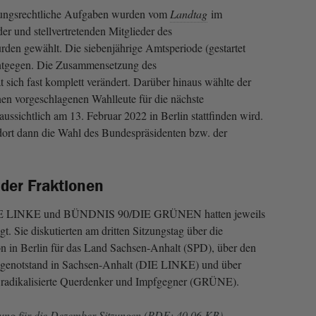
sungsrechtliche Aufgaben wurden vom
Landtag
im
der und stellvertretenden Mitglieder des
den gewählt. Die siebenjährige Amtsperiode (gestartet
entgegen. Die Zusammensetzung des
 sich fast komplett verändert. Darüber hinaus wählte der
en vorgeschlagenen Wahlleute für die nächste
raussichtlich am 13. Februar 2022 in Berlin stattfinden wird.
ort dann die Wahl des Bundespräsidenten bzw. der
 der Fraktionen
DIE LINKE und BÜNDNIS 90/DIE GRÜNEN hatten jeweils
t. Sie diskutierten am dritten Sitzungstag über die
n in Berlin für das Land Sachsen-Anhalt (SPD), über den
egenotstand in Sachsen-Anhalt (DIE LINKE) und über
 radikalisierte Querdenker und Impfgegner (GRÜNE).
ng für die Dezember-Sitzungen (PDF; 40.06 KB)