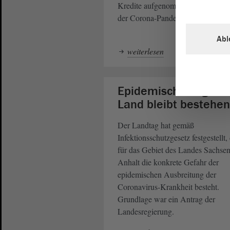
Kredite aufgenommen, um die Fol
der Corona-Pandemie zu bewältig
Abl
weiterlesen
Epidemische Lage i
Land bleibt bestehen
Der Landtag hat gemäß
Infektionsschutzgesetz festgestellt,
für das Gebiet des Landes Sachsen
Anhalt die konkrete Gefahr der
epidemischen Ausbreitung der
Coronavirus-Krankheit besteht.
Grundlage war ein Antrag der
Landesregierung.