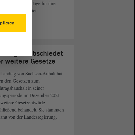
en jeweils Vorschläge für ihre
gierten unterbreitet.
ptieren
eiterlesen
ndtag verabschiedet
er weitere Gesetze
 Landtag von Sachsen-Anhalt hat
en den Gesetzen zum
tragshaushalt in seiner
zungsperiode im Dezember 2021
 weitere Gesetzentwürfe
hließend behandelt. Sie stammten
samt von der Landesregierung.