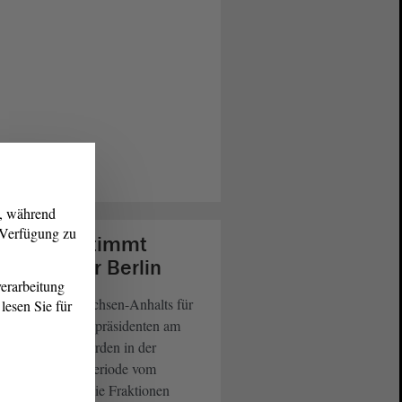
g, während
r Verfügung zu
ndtag bestimmt
hlleute für Berlin
erarbeitung
21 Wahlleute Sachsen-Anhalts für
lesen Sie für
 Wahl des Bundespräsidenten am
Februar 2022 wurden in der
ember-Sitzungsperiode vom
tag bestimmt. Die Fraktionen