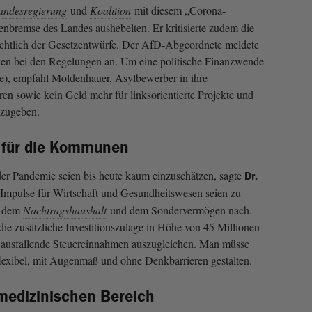
andesregierung
und
Koalition
mit diesem „Corona-
enbremse des Landes aushebelten. Er kritisierte zudem die
ichtlich der Gesetzentwürfe. Der AfD-Abgeordnete meldete
ken bei den Regelungen an. Um eine politische Finanzwende
ite), empfahl Moldenhauer, Asylbewerber in ihre
en sowie kein Geld mehr für linksorientierte Projekte und
szugeben.
e für die Kommunen
r Pandemie seien bis heute kaum einzuschätzen, sagte
Dr.
e Impulse für Wirtschaft und Gesundheitswesen seien zu
t dem
Nachtragshaushalt
und dem Sondervermögen nach.
die zusätzliche Investitionszulage in Höhe von 45 Millionen
ausfallende Steuereinnahmen auszugleichen. Man müsse
 flexibel, mit Augenmaß und ohne Denkbarrieren gestalten.
medizinischen Bereich