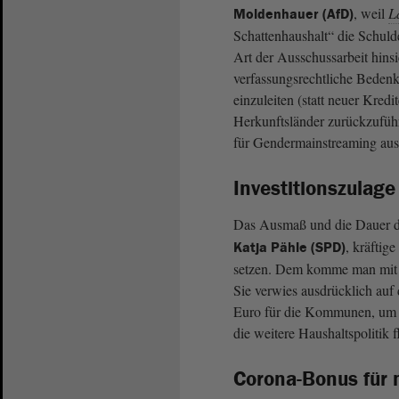
, weil
L
Moldenhauer (AfD)
Schattenhaushalt“ die Schuld
Art der Ausschussarbeit hins
verfassungsrechtliche Beden
einzuleiten (statt neuer Kred
Herkunftsländer zurückzuführ
für Gendermainstreaming au
Investitionszulag
Das Ausmaß und die Dauer de
, kräftig
Katja Pähle (SPD)
setzen. Dem komme man mi
Sie verwies ausdrücklich auf 
Euro für die Kommunen, um 
die weitere Haushaltspolitik
Corona-Bonus für 