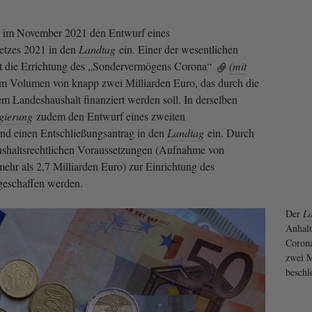
 im November 2021 den Entwurf eines
setzes 2021 in den
Landtag
ein. Einer der wesentlichen
st die Errichtung des „Sondervermögens Corona“
(mit
m Volumen von knapp zwei Milliarden Euro, das durch die
m Landeshaushalt finanziert werden soll. In derselben
gierung
zudem den Entwurf eines zweiten
und einen Entschließungsantrag in den
Landtag
ein. Durch
haushaltsrechtlichen Voraussetzungen (Aufnahme von
ehr als 2,7 Milliarden Euro) zur Einrichtung des
eschaffen werden.
Der
L
Anhalt
Corona
zwei M
beschl