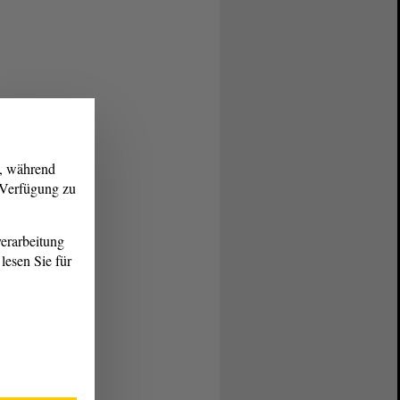
g, während
r Verfügung zu
erarbeitung
lesen Sie für