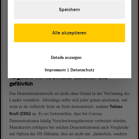
das konsequente Anwenden geltenden Rechts. Dafür brauche es
Speichern
keine Verschärfung des Versammlungsrechts, sondern eine andere
Praxis und genügend Polizeikräfte. Zudem müsse die
Landesregierung
endlich dafür sorgen, dass die Menschen die seit
Monaten an der Destabilisierung des Landes arbeiteten, aus solchen
Alle akzeptieren
Demonstrationen nicht noch gestärkt hervorgingen, weil sie machen
könnten, was sie wollten. Quade erinnerte daran, dass der
Landtag
bereits vor einem Jahr die gleiche
Debatte
geführt habe, sich bis
Details anzeigen
heute in der Praxis der Versammlungsbehörden jedoch leider nichts
verändert habe.
Impressum
|
Datenschutz
Vergleiche mit NS-Diktatur lächerlich und
gefährlich
Das Demonstrationsrecht sei nicht ohne Grund in der Verfassung des
Landes verankert. Allerdings sollte sich jeder genau anschauen, mit
wem er da vielleicht Seite an Seite demonstriert, mahnte
Tobias
an. Es sei festzustellen, dass bei Corona-
Krull (CDU)
Demonstrationen häufig Verschwörungstheorien verbreitet würden.
Mancherorts erfolgten bei solchen Demonstrationen auch Vergleiche
mit Opfern der NS-Diktatur, dies sei nicht nur „lächerlich, sondern