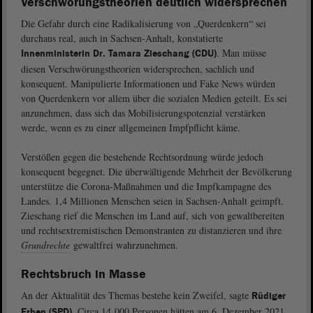
Verschwörungstheorien deutlich widersprechen
Die Gefahr durch eine Radikalisierung von „Querdenkern“ sei
durchaus real, auch in Sachsen-Anhalt, konstatierte
. Man müsse
Innenministerin Dr. Tamara Zieschang (CDU)
diesen Verschwörungstheorien widersprechen, sachlich und
konsequent. Manipulierte Informationen und Fake News würden
von Querdenkern vor allem über die sozialen Medien geteilt. Es sei
anzunehmen, dass sich das Mobilisierungspotenzial verstärken
werde, wenn es zu einer allgemeinen Impfpflicht käme.
Verstößen gegen die bestehende Rechtsordnung würde jedoch
konsequent begegnet. Die überwältigende Mehrheit der Bevölkerung
unterstütze die Corona-Maßnahmen und die Impfkampagne des
Landes. 1,4 Millionen Menschen seien in Sachsen-Anhalt geimpft.
Zieschang rief die Menschen im Land auf, sich von gewaltbereiten
und rechtsextremistischen Demonstranten zu distanzieren und ihre
Grundrechte
gewaltfrei wahrzunehmen.
Rechtsbruch in Masse
An der Aktualität des Themas bestehe kein Zweifel, sagte
Rüdiger
. Circa 14 000 Personen hätten am 6. Dezember 2021
Erben (SPD)