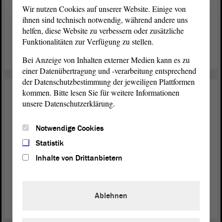
Wir nutzen Cookies auf unserer Website. Einige von
Bundesratsinitiative aktiv gegen den Betrug durch AdBlue-
ihnen sind technisch notwendig, während andere uns
Emulatoren in Lkw vorzugehen. Durch die Manipulation
helfen, diese Website zu verbessern oder zusätzliche
würden Umwelt- und Steuerzahler geschädigt.
Funktionalitäten zur Verfügung zu stellen.
weiterlesen
Bei Anzeige von Inhalten externer Medien kann es zu
einer Datenübertragung und -verarbeitung entsprechend
der Datenschutzbestimmung der jeweiligen Plattformen
kommen. Bitte lesen Sie für weitere Informationen
Verkehr
02. Feb. 2017
unsere Datenschutzerklärung.
Andere Verantwortung für
Verkehrsstrukturen
Notwendige Cookies
Statistik
Die Koalition hat mit ihren Stimmen einen Antrag zur
Inhalte von Drittanbietern
Schaffung einer Infrastrukturgesellschaft des Bundes
verabschiedet. Deren Umsetzung soll nur auf einer klaren
gesetzlichen Basis erfolgen.
Ablehnen
weiterlesen