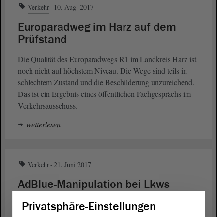
Verkehr
10. Aug. 2017
Europaradweg im Harz auf dem
Prüfstand
Die Qualität des Europaradwegs R1 im Landkreis Harz ist
noch nicht auf höchstem Niveau. Die Wege sind teils in
schlechtem Zustand und die Beschilderung unzureichend.
Das ist ein Ergebnis eines öffentlichen Fachgesprächs im
Verkehrsausschuss.
weiterlesen
Verkehr
21. Juni 2017
AdBlue-Manipulation bei Lkws
stoppen
Privatsphäre-Einstellungen
Der
bittet die
im Rahmen einer
Landtag
Landesregierung