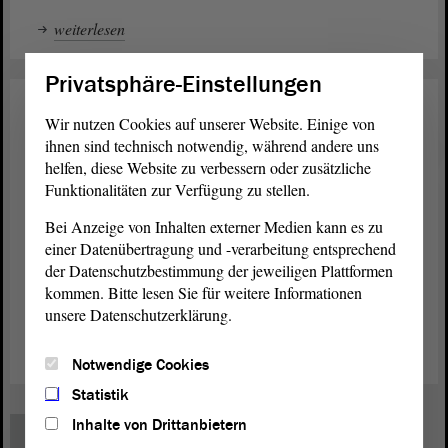
weiterlesen
Privatsphäre-Einstellungen
Verkehr
11. Dez. 2014
Wir nutzen Cookies auf unserer Website. Einige von
ihnen sind technisch notwendig, während andere uns
Letzte Fahrt für die Wipperliese
helfen, diese Website zu verbessern oder zusätzliche
rückt näher
Funktionalitäten zur Verfügung zu stellen.
Das Aus für die Wipperliese und die Heidebahn scheint
Bei Anzeige von Inhalten externer Medien kann es zu
besiegelt. Zwei Anträge der Linken zur möglichen Rettung
einer Datenübertragung und -verarbeitung entsprechend
der Bahnen wurden von den Abgeordneten in die
der Datenschutzbestimmung der jeweiligen Plattformen
Fachausschüsse überwiesen. Viel Hoffnung, das nötige
kommen. Bitte lesen Sie für weitere Informationen
unsere Datenschutzerklärung.
Geld zu finden, besteht jedoch nicht mehr.
weiterlesen
Notwendige Cookies
Statistik
Inhalte von Drittanbietern
1
...
4