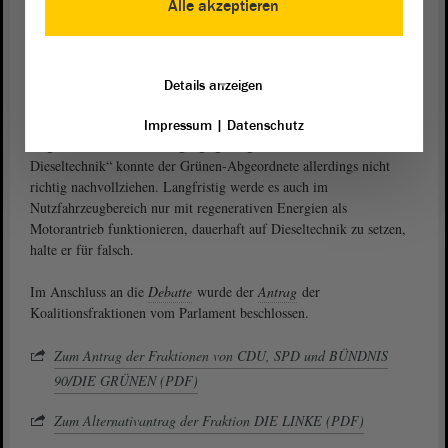
Alle akzeptieren
vielen, die sich gegen Umwelt und Steuerzahler richteten, betonte
. In anderen Ländern
Olaf Meister (BÜNDNIS 90/DIE GRÜNEN)
sei man bei ähnlichen Vergehen weniger zimperlich, so gebe es in
den USA Milliardenstrafen und in China wurde schon einmal mit
Details anzeigen
einem Einfuhrverbot gedroht. Seine
Fraktion
unterstütze den
gemeinsamen Koalitionsantrag daher selbstverständlich. Das vom
Impressum
|
Datenschutz
Abgeordneten Thomas eingangs gesungene „hohe Lied auf die
Dieseltechnik“ konnte der Grünen-Abgeordnete allerdings nicht
richtig nachvollziehen. Langfristig werde es auch im
Nutzfahrzeugbereich nur mit regenerativen Energien als
Motorantrieb funktionieren, dauerhaft auf Dieseltechnik zu setzen,
halte er für falsch.
Im Anschluss an die
Debatte
wurde der
Antrag
der
Koalitionsfraktionen vom Parlament beschlossen.
Zum Antrag der Fraktionen von CDU, SPD und BÜNDNIS
90/DIE GRÜNEN (PDF)
Zum Alternativantrag der Fraktion DIE LINKE (PDF)