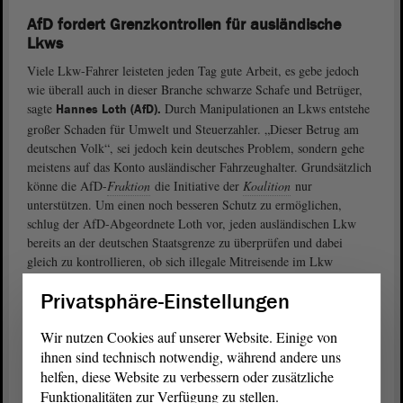
AfD fordert Grenzkontrollen für ausländische
Lkws
Viele Lkw-Fahrer leisteten jeden Tag gute Arbeit, es gebe jedoch
wie überall auch in dieser Branche schwarze Schafe und Betrüger,
sagte
Durch Manipulationen an Lkws entstehe
Hannes Loth (AfD).
großer Schaden für Umwelt und Steuerzahler. „Dieser Betrug am
deutschen Volk“, sei jedoch kein deutsches Problem, sondern gehe
meistens auf das Konto ausländischer Fahrzeughalter. Grundsätzlich
könne die AfD-
Fraktion
die Initiative der
Koalition
nur
unterstützen. Um einen noch besseren Schutz zu ermöglichen,
schlug der AfD-Abgeordnete Loth vor, jeden ausländischen Lkw
bereits an der deutschen Staatsgrenze zu überprüfen und dabei
gleich zu kontrollieren, ob sich illegale Mitreisende im Lkw
befänden.
Privatsphäre-Einstellungen
erklärte, die Lkw-Maut „ist auch ein
Holger Hövelmann (SPD)
Wir nutzen Cookies auf unserer Website. Einige von
ökologisches Steuergerät“, deshalb müssten alle
ihnen sind technisch notwendig, während andere uns
Manipulationsversuche bekämpft werden. Die SPD-
Fraktion
trage
helfen, diese Website zu verbessern oder zusätzliche
deshalb den Vorschlag einer Bundesratsinitiative ausdrücklich mit.
„Der
Funktionalitäten zur Verfügung zu stellen.
Antrag
ist gut, richtig und notwendig.“ Die personelle