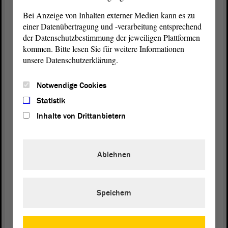
Aufstockung des BAG sei zudem nicht nur wegen der AdBlue-
Bei Anzeige von Inhalten externer Medien kann es zu
Manipulationen sinnvoll, sondern komme der Behörde auch bei
einer Datenübertragung und -verarbeitung entsprechend
anderen Aufgaben zugute.
der Datenschutzbestimmung der jeweiligen Plattformen
Linke nimmt Umwelt, Klima und Gesundheit in
kommen. Bitte lesen Sie für weitere Informationen
den Fokus
unsere Datenschutzerklärung.
Sie verstehe den
Antrag
der Koalitionsfraktionen so, dass das
Notwendige Cookies
Bundesministerium das Problem nicht allein erkenne oder erkennen
wolle, sagte
. Sie mutmaßte, dass
Doreen Hildebrandt (DIE LINKE)
Statistik
die Interessen der Autolobby in Deutschland weit mehr wögen als
Inhalte von Drittanbietern
der Umweltschutz, wie der Umgang mit dem VW-Abgasskandal
zeige. Ihrer Ansicht nach sei der
Antrag
der Koalitionsfraktionen
natürlich notwendig, aber „halbherzig formuliert“. Denn es ginge
um weit mehr als fairen Wettbewerb. Hildebrandt erläuterte in dem
Ablehnen
Zusammenhang die vielfältigen und teils schwerwiegenden
gesundheitlichen Langzeitfolgen von zu vielen Abgasen. Ihre
Fraktion
habe darum einen Alternativantrag gestellt, der den Fokus
Speichern
stärker auf den Umwelt- und Klimaschutz sowie die Gesundheit der
Menschen richte.
Die Manipulation bei der Einspritzung von AdBlue sei nur eine von