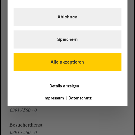
Postanschrift
von Sachsen-Anhalt
Landtag
Ablehnen
Domplatz 6–9
39104 Magdeburg
Speichern
Wegbeschreibung
Auf Google Maps
Alle akzeptieren
Telefon und Fax
Zentrale:
0391 / 560 - 0
Details anzeigen
Fax:
0391 / 560 - 1123
Impressum
|
Datenschutz
Presse- und Öffentlichkeitsarbeit
0391 / 560 - 0
Besucherdienst
0391 / 560 - 0