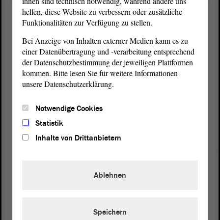
ihnen sind technisch notwendig, während andere uns
Demokratie“. Anlass ist der Jahrestag der Zerstörung
helfen, diese Website zu verbessern oder zusätzliche
Magdeburgs während des Zweiten Weltkriegs (16.
Funktionalitäten zur Verfügung zu stellen.
Januar 1945), und der unablässige Versuch, dieses
Datum revisionistisch aufzuladen.
Bei Anzeige von Inhalten externer Medien kann es zu
einer Datenübertragung und -verarbeitung entsprechend
Doch mittlerweile zieht sich ein breites Band an
der Datenschutzbestimmung der jeweiligen Plattformen
gesellschaftlichem Engagement durch die
kommen. Bitte lesen Sie für weitere Informationen
Landeshauptstadt
, welches nicht nur das Vergessen
unsere Datenschutzerklärung.
und die Umdeutung anprangert, sondern auch die
geschichtlichen Ereignisse zum Anlass nimmt,
Notwendige Cookies
Toleranz und
Demokratie
als Grundpfeiler einer
modernen Gesellschaft zu verfestigen.
Statistik
Inhalte von Drittanbietern
Rund um den 16. Januar finden daher jedes Jahr
vielfältige Aktionen statt, die dazu einladen,
zusammenzukommen und auf die Greuel der
Kriegsverbrechen, die von deutschem Boden
Ablehnen
ausgingen, zu erinnern und eine gemeinsame Zukunft
zu diskutieren – eine gemeinsame Zukunft für alle.
Speichern