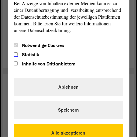
Bei Anzeige von Inhalten externer Medien kann es zu
werden
einer Datenübertragung und -verarbeitung entsprechend
der Datenschutzbestimmung der jeweiligen Plattformen
Die Fraktionen von CDU, SPD und FDP haben sich mit
kommen. Bitte lesen Sie für weitere Informationen
einem
für die Förderung von Biogasanlagen in
Antrag
unsere Datenschutzerklärung.
Sachsen-Anhalt eingesetzt. Diese könnten konstant, aber
auch zuschaltbar Strom und Wärme liefern. Von der
Notwendige Cookies
kam Kritik.
Opposition
Statistik
weiterlesen
Inhalte von Drittanbietern
Umwelt
19. Apr. 2023
Ablehnen
Kompensationsleistung für ein
besseres Klima
Speichern
„Die beste Zeit, einen Baum zu pflanzen, war vor zwanzig
Jahren. Die nächstbeste Zeit ist jetzt!“, befindet die
Schutzgemeinschaft Deutscher Wald (SDW). Der
Landtag
Alle akzeptieren