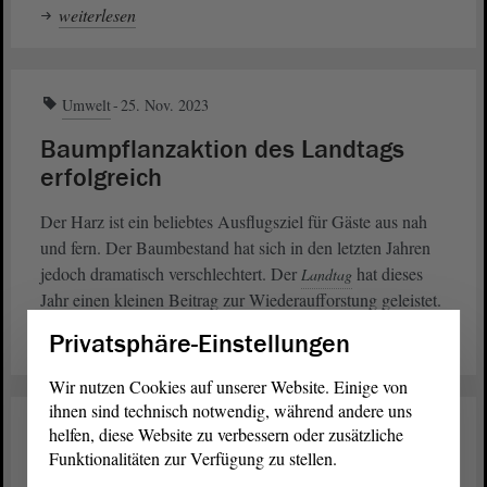
weiterlesen
Umwelt
25. Nov. 2023
Baumpflanzaktion des Landtags
erfolgreich
Der Harz ist ein beliebtes Ausflugsziel für Gäste aus nah
und fern. Der Baumbestand hat sich in den letzten Jahren
jedoch dramatisch verschlechtert. Der
hat dieses
Landtag
Jahr einen kleinen Beitrag zur Wiederaufforstung geleistet.
Privatsphäre-Einstellungen
weiterlesen
Wir nutzen Cookies auf unserer Website. Einige von
ihnen sind technisch notwendig, während andere uns
Umwelt
02. Juni 2023
helfen, diese Website zu verbessern oder zusätzliche
Funktionalitäten zur Verfügung zu stellen.
Biogaserzeugung soll gefördert