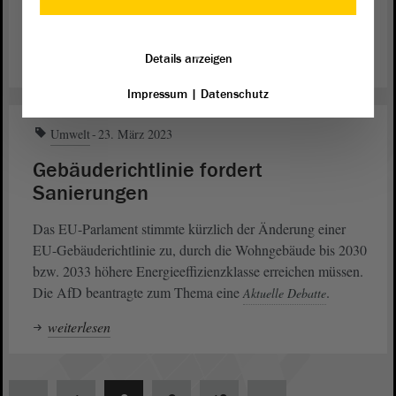
führte mit ihr im Frühjahr 2023 eine Baumpflanzaktion bei
Wernigerode durch.
Details anzeigen
weiterlesen
Impressum
|
Datenschutz
Umwelt
23. März 2023
Gebäuderichtlinie fordert
Sanierungen
Das EU-Parlament stimmte kürzlich der Änderung einer
EU-Gebäuderichtlinie zu, durch die Wohngebäude bis 2030
bzw. 2033 höhere Energieeffizienzklasse erreichen müssen.
Die AfD beantragte zum Thema eine
.
Aktuelle Debatte
weiterlesen