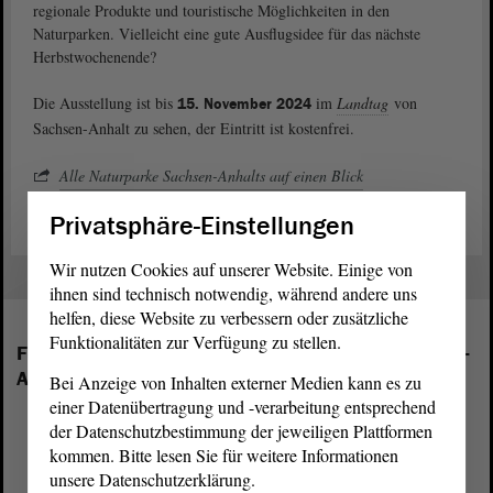
regionale Produkte und touristische Möglichkeiten in den
Naturparken. Vielleicht eine gute Ausflugsidee für das nächste
Herbstwochenende?
Die Ausstellung ist bis
im
Landtag
von
15. November 2024
Sachsen-Anhalt zu sehen, der Eintritt ist kostenfrei.
Alle Naturparke Sachsen-Anhalts auf einen Blick
Privatsphäre-Einstellungen
Wir nutzen Cookies auf unserer Website. Einige von
ihnen sind technisch notwendig, während andere uns
helfen, diese Website zu verbessern oder zusätzliche
Funktionalitäten zur Verfügung zu stellen.
Folgende Fraktionen sind im Landtag von Sachsen-
Anhalt vertreten:
Bei Anzeige von Inhalten externer Medien kann es zu
einer Datenübertragung und -verarbeitung entsprechend
der Datenschutzbestimmung der jeweiligen Plattformen
kommen. Bitte lesen Sie für weitere Informationen
unsere Datenschutzerklärung.