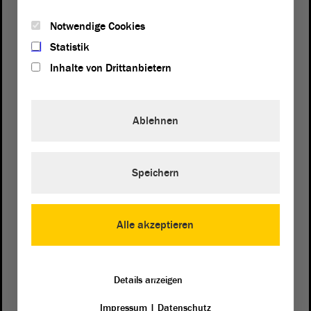
Notwendige Cookies
Statistik
Inhalte von Drittanbietern
Ablehnen
Speichern
Postanschrift
von Sachsen-Anhalt
Landtag
Domplatz 6–9
Alle akzeptieren
39104 Magdeburg
Wegbeschreibung
Details anzeigen
Auf Google Maps
Impressum
|
Datenschutz