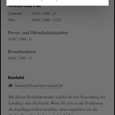
Telefon und Fax
Zentrale:
0391 / 560 - 0
Fax:
0391 / 560 - 1123
Presse- und Öffentlichkeitsarbeit
0391 / 560 - 0
Besucherdienst
0391 / 560 - 0
Kontakt
landtag@lt.sachsen-anhalt.de
Mit diesem Kontaktformular senden Sie der Verwaltung des
Landtags eine Nachricht. Wenn Sie sich an die Fraktionen
des Landtags richten möchten, dann empfehlen wir die