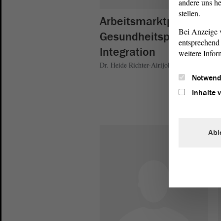
andere uns he
stellen.
Arbeitsmarktpolitik,
Bei Anzeige v
Gesundheitspolitik,
entsprechend 
Integration
weitere Infor
Dr. Heide Richter-Airijoki
Notwend
Inhalte 
Abl