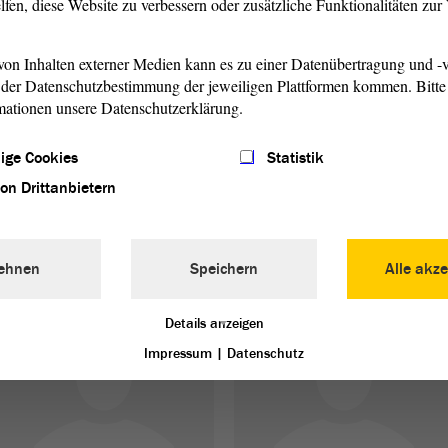
lfen, diese Website zu verbessern oder zusätzliche Funktionalitäten zu
Behindertenpolitik,
Berufliche Bildung
on Inhalten externer Medien kann es zu einer Datenübertragung und -v
Gleichstellung,
und
der Datenschutzbestimmung der jeweiligen Plattformen kommen. Bitte 
Seniorenpolitik,
Erwachsenenbildun
mationen unsere Datenschutzerklärung.
Sozialpolitik,
, Bildungspolitik,
ige Cookies
Statistik
Familie, Kinder- und
Wissenschaftspoliti
von Drittanbietern
Jugendpolitik
(Hochschule, F&E)
Katrin Gensecke
Dr. Katja Pähle
ehnen
Speichern
Alle akze
Details anzeigen
Impressum
|
Datenschutz