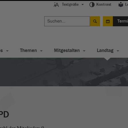
Textgröße
Kontrast
L
Term
es
Themen
Mitgestalten
Landtag
PD
ahl der Mitglieder: 9