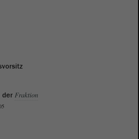
svorsitz
Fraktion
e der
05