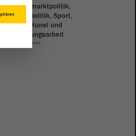
Arbeitsmarktpolitik,
Europapolitik, Sport,
ptieren
Kultur, Kunst und
Erinnerungsarbeit
Andreas Silbersack