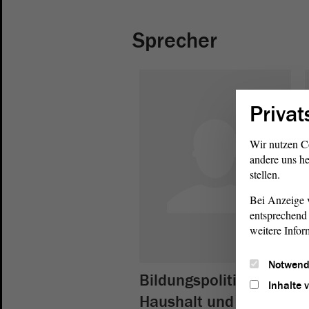
Sprecher
Privat
Wir nutzen C
andere uns he
stellen.
Bei Anzeige v
entsprechend 
weitere Infor
Notwend
Bildungspolitik,
Inhalte 
Haushalt und