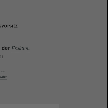
svorsitz
Fraktion
e der
01
a.de
a.de/