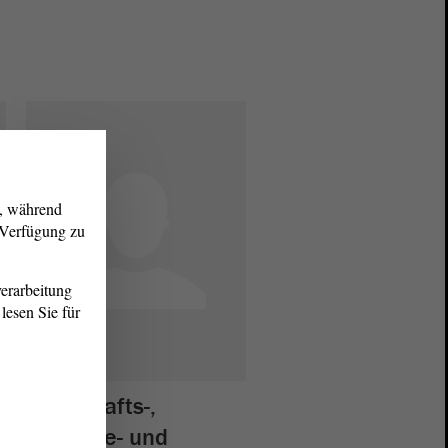
g, während
r Verfügung zu
erarbeitung
lesen Sie für
Wirtschafts-,
Industrie- und