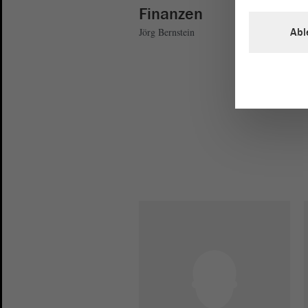
Finanzen
Abl
Jörg Bernstein