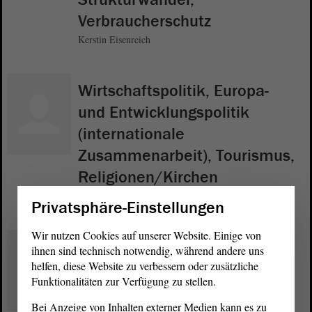
Verbraucherschutz
Kerstin Eisenreich
Wirtschaftspolitik, Europa-
und Entwicklungspolitik
(internationale
Zusammenarbeit), Tourismus,
Religionen/Kirchen
Wulf Gallert
Privatsphäre-Einstellungen
Wir nutzen Cookies auf unserer Website. Einige von
Kulturpolitik, Medienpolitik
ihnen sind technisch notwendig, während andere uns
(Rundfunk),
helfen, diese Website zu verbessern oder zusätzliche
Funktionalitäten zur Verfügung zu stellen.
Parlamentsreform
Bei Anzeige von Inhalten externer Medien kann es zu
Stefan Gebhardt