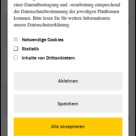
einer Datenübertragung und -verarbeitung entsprechend
der Datenschutzbestimmung der jeweiligen Plattformen
kommen. Bitte lesen Sie für weitere Informationen
Innenpolitik, Kommunalpolitik
unsere Datenschutzerklärung.
und Kommunalfinanzen,
Bevölkerungsschutz -
Notwendige Cookies
Feuerwehr, Rettungs- dienst,
Statistik
Zivil- und Katastrophenschutz
Inhalte von Drittanbietern
Andreas Henke
Ablehnen
Landesentwicklung,
Verkehrspolitik (ÖPNV),
Speichern
Stadtentwicklung/
Stadtumbau, Wohnungspolitik
(Mieten)
Alle akzeptieren
Guido Henke