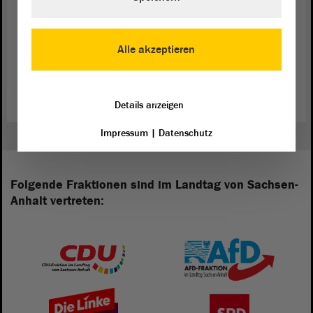
den Diktator geängstigt. Geyken fragte: „Warum sonst sollten sie
Ehefrauen ins Gefängnis werfen, Brotverkäuferinnen mit dem Tode
bedrohen, Frauen, die Flugblätter verfassen und tippen, Radio hören
Alle akzeptieren
oder Postkarten schreiben, ermorden? Weil sie wissen, dass jede
Einzelne von ihnen letztlich ihr Unrechtsregime zu Fall bringen
kann, damals wie heute.“
Details anzeigen
Impressum
|
Datenschutz
Folgende Fraktionen sind im Landtag von Sachsen-
Anhalt vertreten: