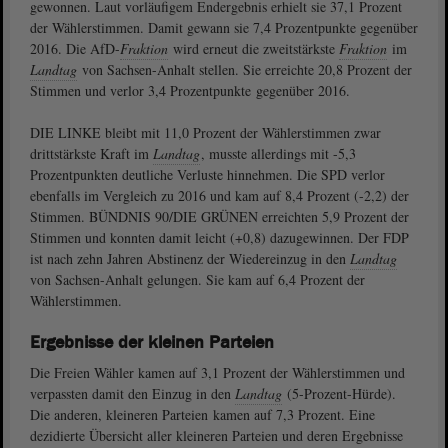
gewonnen. Laut vorläufigem Endergebnis erhielt sie 37,1 Prozent
der Wählerstimmen. Damit gewann sie 7,4 Prozentpunkte gegenüber
2016. Die AfD-
Fraktion
wird erneut die zweitstärkste
Fraktion
im
Landtag
von Sachsen-Anhalt stellen. Sie erreichte 20,8 Prozent der
Stimmen und verlor 3,4 Prozentpunkte gegenüber 2016.
DIE LINKE bleibt mit 11,0 Prozent der Wählerstimmen zwar
drittstärkste Kraft im
Landtag
, musste allerdings mit -5,3
Prozentpunkten deutliche Verluste hinnehmen. Die SPD verlor
ebenfalls im Vergleich zu 2016 und kam auf 8,4 Prozent (-2,2) der
Stimmen. BÜNDNIS 90/DIE GRÜNEN erreichten 5,9 Prozent der
Stimmen und konnten damit leicht (+0,8) dazugewinnen. Der FDP
ist nach zehn Jahren Abstinenz der Wiedereinzug in den
Landtag
von Sachsen-Anhalt gelungen. Sie kam auf 6,4 Prozent der
Wählerstimmen.
Ergebnisse der kleinen Parteien
Die Freien Wähler kamen auf 3,1 Prozent der Wählerstimmen und
verpassten damit den Einzug in den
Landtag
(5-Prozent-Hürde).
Die anderen, kleineren Parteien kamen auf 7,3 Prozent. Eine
dezidierte Übersicht aller kleineren Parteien und deren Ergebnisse