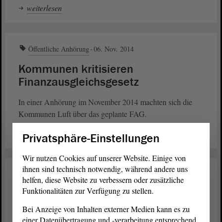
weiterlesen
Öffentliche Anhörung
06. Nov. 2014
Kommunen kritisieren
Finanzausgleichsgesetz
In einer Anhörung im November 2014 machten sich die
Kommunen Luft über das geplante FAG.
weiterlesen
Privatsphäre-Einstellungen
Wir nutzen Cookies auf unserer Website. Einige von
ihnen sind technisch notwendig, während andere uns
Öffentliche Anhörung
04. Okt. 2014
helfen, diese Website zu verbessern oder zusätzliche
Funktionalitäten zur Verfügung zu stellen.
Gesetzentwurf mit viel Zündstoff
Bei Anzeige von Inhalten externer Medien kann es zu
Kommunalabgaben können die Geldbörse des Bürgers
einer Datenübertragung und -verarbeitung entsprechend