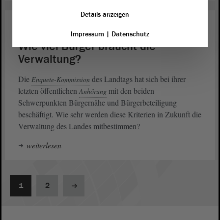
Details anzeigen
Öffentliche Anhörung
12. Sept. 2014
Impressum
|
Datenschutz
Wie viel Bürger braucht die
Verwaltung?
Die
des Landtags hat sich bei ihrer
Enquete-Kommission
letzten öffentlichen
mit den beiden
Anhörung
Schwerpunkten Bürgernähe und Bürgerbeteiligung
beschäftigt. Wie sehr werden diese Kriterien in Zukunft die
Verwaltung des Landes mitbestimmen?
weiterlesen
1
2