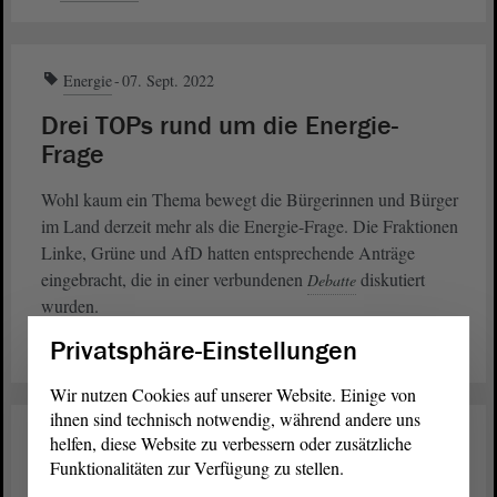
Energie
07. Sept. 2022
Drei TOPs rund um die Energie-
Frage
Wohl kaum ein Thema bewegt die Bürgerinnen und Bürger
im Land derzeit mehr als die Energie-Frage. Die Fraktionen
Linke, Grüne und AfD hatten entsprechende Anträge
eingebracht, die in einer verbundenen
diskutiert
Debatte
wurden.
Privatsphäre-Einstellungen
weiterlesen
Wir nutzen Cookies auf unserer Website. Einige von
ihnen sind technisch notwendig, während andere uns
Energie
19. Mai 2022
helfen, diese Website zu verbessern oder zusätzliche
Funktionalitäten zur Verfügung zu stellen.
Klimakongress soll erst Antworten