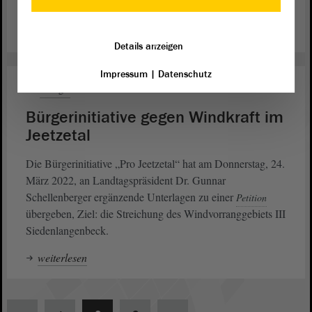
brachte einen Alternativantrag ein.
Koalition
weiterlesen
Details anzeigen
Impressum
|
Datenschutz
Energie
24. März 2022
Bürgerinitiative gegen Windkraft im
Jeetzetal
Die Bürgerinitiative „Pro Jeetzetal“ hat am Donnerstag, 24.
März 2022, an Landtagspräsident Dr. Gunnar
Schellenberger ergänzende Unterlagen zu einer
Petition
übergeben, Ziel: die Streichung des Windvorranggebiets III
Siedenlangenbeck.
weiterlesen