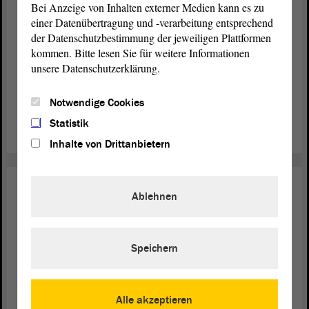
Bei Anzeige von Inhalten externer Medien kann es zu
liefern
einer Datenübertragung und -verarbeitung entsprechend
der Datenschutzbestimmung der jeweiligen Plattformen
Die Grünen-
machte von ihrem Recht Gebrauch, die
Fraktion
kommen. Bitte lesen Sie für weitere Informationen
Abgabe eines Berichts über den Stand der
unsere Datenschutzerklärung.
Ausschussberatungen zum nicht abschließend behandelten
„Ausbau Erneuerbarer Energien als Jobmotor für
Antrag
Notwendige Cookies
Sachsen-Anhalt“ zu verlangen.
Statistik
weiterlesen
Inhalte von Drittanbietern
Energie
28. Apr. 2022
Ablehnen
Maßnahmen gegen hohe
Energiepreise
Speichern
Die Befugnisse des Bundeskartellamts sollten so
ausgestaltet werden, dass alle Wertschöpfungsketten in der
Energiewirtschaft wirksam überprüft werden könnten. Die
Alle akzeptieren