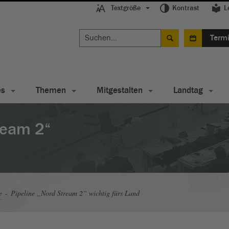
Textgröße
Kontrast
L
Term
es
Themen
Mitgestalten
Landtag
ream 2“
e
Pipeline „Nord Stream 2“ wichtig fürs Land