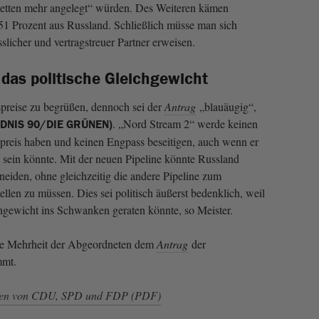
Ketten mehr angelegt“ würden. Des Weiteren kämen
51 Prozent aus Russland. Schließlich müsse man sich
slicher und vertragstreuer Partner erweisen.
 das politische Gleichgewicht
spreise zu begrüßen, dennoch sei der
Antrag
„blauäugig“,
. „Nord Stream 2“ werde keinen
NDNIS 90/DIE GRÜNEN)
spreis haben und keinen Engpass beseitigen, auch wenn er
t sein könnte. Mit der neuen Pipeline könnte Russland
neiden, ohne gleichzeitig die andere Pipeline zum
llen zu müssen. Dies sei politisch äußerst bedenklich, weil
hgewicht ins Schwanken geraten könnte, so Meister.
ie Mehrheit der Abgeordneten dem
Antrag
der
mmt.
onen von CDU, SPD und FDP (PDF)