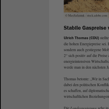
© MaxSafaniuk - stock.adobe.com
Stabile Gaspreise 
stellt
Ulrich Thomas (CDU)
die hohen Energiepreise sei.
sondern auch gestiegene Mobi
2“ sich positiv auf die Preise
energieintensiven Wirtschaf
werde man in den nächsten Ja
Thomas betonte: „Wir in Sach
dabei den politischen Konfli
es schaffen, auf diplomatis
wirtschaftlichen Beziehungen
Die
Landesregierung
sehe in