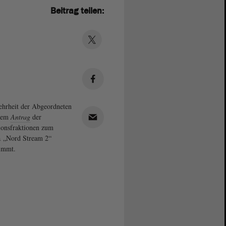
Beitrag teilen:
hrheit der Abgeordneten
inem
Antrag
der
ionsfraktionen zum
 „Nord Stream 2“
immt.