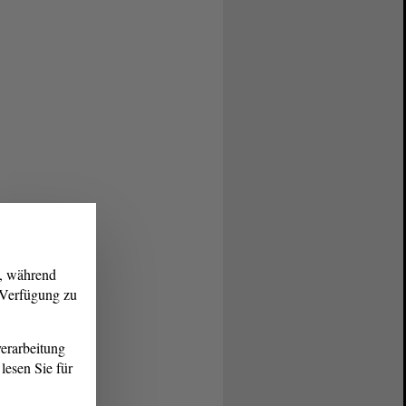
g, während
r Verfügung zu
erarbeitung
lesen Sie für