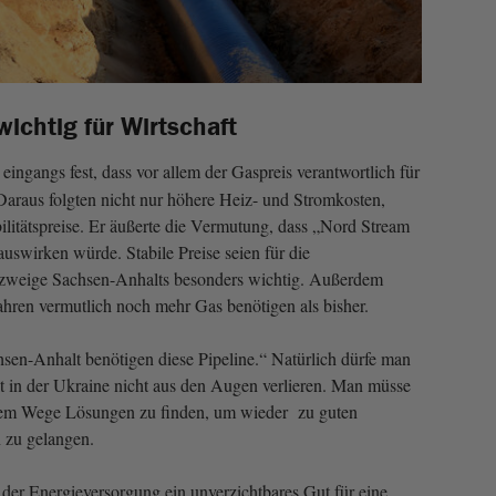
wichtig für Wirtschaft
e eingangs fest, dass vor allem der Gaspreis verantwortlich für
 Daraus folgten nicht nur höhere Heiz- und Stromkosten,
litätspreise. Er äußerte die Vermutung, dass „Nord Stream
 auswirken würde. Stabile Preise seien für die
tszweige Sachsen-Anhalts besonders wichtig. Außerdem
hren vermutlich noch mehr Gas benötigen als bisher.
sen-Anhalt benötigen diese Pipeline.“ Natürlich dürfe man
kt in der Ukraine nicht aus den Augen verlieren. Man müsse
chem Wege Lösungen zu finden, um wieder zu guten
 zu gelangen.
 der Energieversorgung ein unverzichtbares Gut für eine