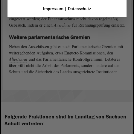
elf ständige Ausschüsse. Es können ergänzend zeitweilige
Impressum
|
Datenschutz
Ausschüsse einberufen werden. Zusätzlich können Unterausschüsse
eingesetzt werden; der Finanzausschuss macht davon regelmäßig
Gebrauch, indem er einen
Ausschuss
für Rechnungsprüfung einsetzt.
Weitere parlamentarische Gremien
Neben den Ausschüssen gibt es noch Parlamentarische Gremien mit
weitergehenden Aufgaben, etwa Enquete-Kommissionen, den
Ältestenrat
und das Parlamentarische Kontrollgremium. Letzteres
überprüft nicht die Arbeit des Parlaments, sondern andere auf den
Schutz und die Sicherheit des Landes ausgerichtete Institutionen.
Folgende Fraktionen sind im Landtag von Sachsen-
Anhalt vertreten: