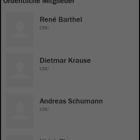
Ordentliche Mitglieder
René Barthel
CDU
Dietmar Krause
CDU
Andreas Schumann
CDU