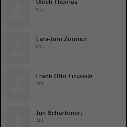
Ulrich Thomas
CDU
Lars-Jörn Zimmer
CDU
Frank Otto Lizureck
AfD
Jan Scharfenort
AfD