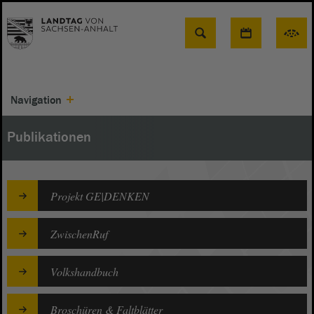
Suche
Navigation
Publikationen
Projekt GE|DENKEN
ZwischenRuf
Volkshandbuch
Broschüren & Faltblätter