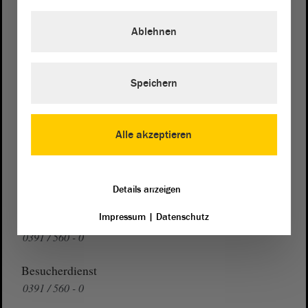
von Sachsen-Anhalt
Landtag
Ablehnen
Domplatz 6–9
39104 Magdeburg
Speichern
Wegbeschreibung
Auf Google Maps
Alle akzeptieren
Telefon und Fax
Zentrale:
0391 / 560 - 0
Fax:
0391 / 560 - 1123
Details anzeigen
Impressum
|
Datenschutz
Presse- und Öffentlichkeitsarbeit
0391 / 560 - 0
Besucherdienst
0391 / 560 - 0