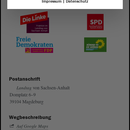
Impressum
|
Datenschutz
Postanschrift
von Sachsen-Anhalt
Landtag
Domplatz 6–9
39104 Magdeburg
Wegbeschreibung
Auf Google Maps