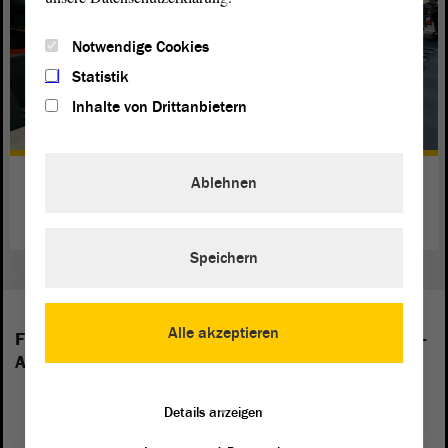
Notwendige Cookies
Statistik
Inhalte von Drittanbietern
Die Fach-Ausschüsse
Ablehnen
weiterlesen
Speichern
Alle akzeptieren
Folgende Fraktionen sind im Landtag von Sachsen-
Anhalt vertreten:
Details anzeigen