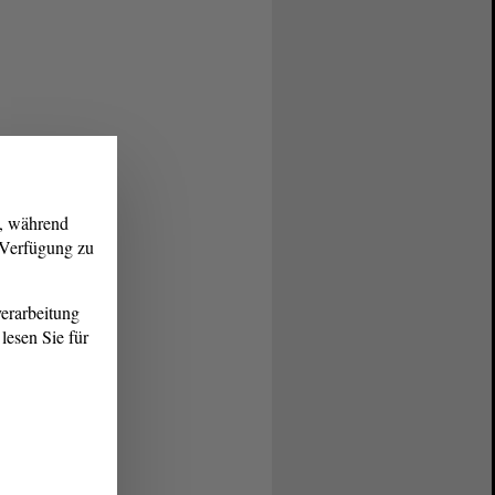
g, während
r Verfügung zu
erarbeitung
lesen Sie für