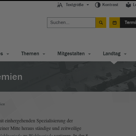
Textgröße
Kontrast
L
Term
es
Themen
Mitgestalten
Landtag
emien
ien
it einhergehenden Spezialisierung der
einer Mitte heraus ständige und zeitweilige
ahlperiode
zu
Wahlperiode
variieren. In der 8.