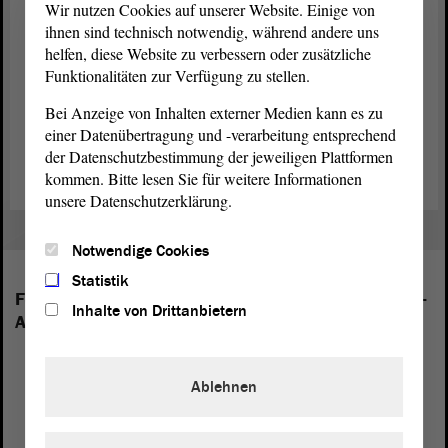
Übergangsgeld
Wir nutzen Cookies auf unserer Website. Einige von
ihnen sind technisch notwendig, während andere uns
Altersentschädigung
helfen, diese Website zu verbessern oder zusätzliche
Funktionalitäten zur Verfügung zu stellen.
Kranken-und Pflegeversicherung
Bei Anzeige von Inhalten externer Medien kann es zu
einer Datenübertragung und -verarbeitung entsprechend
Abgeordnetengesetz (PDF; 557.38 KB)
der Datenschutzbestimmung der jeweiligen Plattformen
kommen. Bitte lesen Sie für weitere Informationen
unsere Datenschutzerklärung.
Notwendige Cookies
Statistik
Folgende Fraktionen sind im Landtag von Sachsen-
Inhalte von Drittanbietern
Anhalt vertreten:
Ablehnen