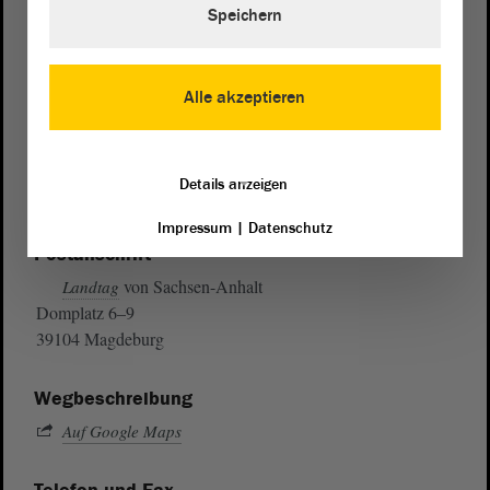
Speichern
Alle akzeptieren
Details anzeigen
Impressum
|
Datenschutz
Postanschrift
von Sachsen-Anhalt
Landtag
Domplatz 6–9
39104 Magdeburg
Wegbeschreibung
Auf Google Maps